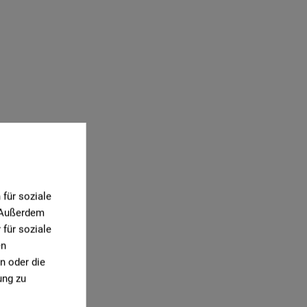
für soziale
. Außerdem
für soziale
en
n oder die
ung zu