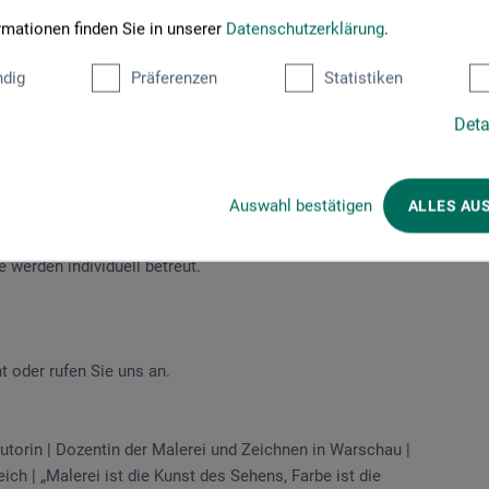
rmationen finden Sie in unserer
Datenschutzerklärung
.
dig
Präferenzen
Statistiken
 um die Ähnlichkeit des Modells zu erreichen. Wir beobachten
Aufmerksamkeit richten wir auf die Augen, darin spiegeln sich
Deta
den Augen richtig zu positionieren und den Ausdruck zu finden.
t Acrylfarbe. Sie malen in Ihrem Stil und eigenem emotionalen
ene oder von der Kursleiterin gestellte Porträt-Vorlagen
Auswahl bestätigen
ALLES AU
e werden individuell betreut.
t oder rufen Sie uns an.
 Autorin | Dozentin der Malerei und Zeichnen in Warschau |
ch | „Malerei ist die Kunst des Sehens, Farbe ist die