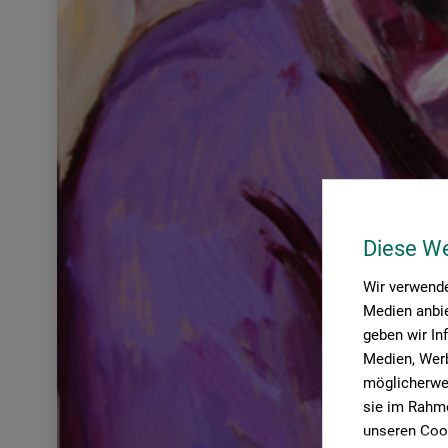
Diese W
Wir verwende
Medien anbie
geben wir In
Medien, Werb
möglicherwei
sie im Rahme
unseren Cook