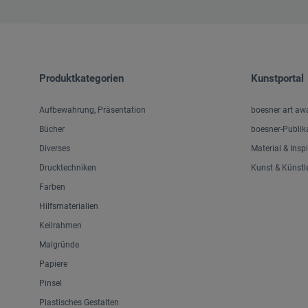
Produktkategorien
Kunstportal
Aufbewahrung, Präsentation
boesner art aw
Bücher
boesner-Publik
Diverses
Material & Insp
Drucktechniken
Kunst & Künstl
Farben
Hilfsmaterialien
Keilrahmen
Malgründe
Papiere
Pinsel
Plastisches Gestalten