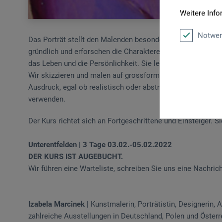
Weitere Info
Notwen
Das Porträt stellt den Malenden besondere Anforderungen,
gründlich und erforschen die Charaktereigenschaften. Die 
das Leben und die Persönlichkeit. Sie lernen, das Licht in 
Wir skizzieren und malen auf grossformatiger Leinwand mi
Ausdruck, egal ob realistisch oder abstrakt. Sie können eig
verwenden.
Der Kurs richtet sich an Fortgeschrittene und Einsteiger. Si
Unterentfelden | 3 Tage 03.02.-05.02.2022
DER KURS IST AUGEBUCHT.
Wir führen eine Warteliste, schreiben Sie uns eine Nachrich
Izabela Marcinek
| Kunstmalerin, Porträtistin, Designerin,
zahlreiche Ausstellungen in Deutschland, Polen und Österrei