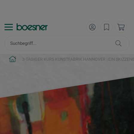
3-TÄGIGER KURS KUNSTFABRIK HANNOVER | EIN SKIZZE