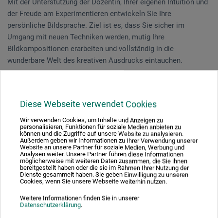
Mit der Unterstützung der Dozentin, Ihrer eigenen Intuition und
der Freude am Experimentieren entwickeln Sie Ihre
persönliche Bildsprache. Ziel ist es, dass Sie sicher im
Umgang mit neuen Techniken werden, mutig Ihre
Bildkompositionen erarbeiten und vollständig in die
wunderbare Welt des kreativen Ausdrucks eintauchen.
Dieser Kurs richtet sich an alle, die offen sind für neue Wege.
Diese Webseite verwendet Cookies
Veranstaltungsdatum
Wir verwenden Cookies, um Inhalte und Anzeigen zu
personalisieren, Funktionen für soziale Medien anbieten zu
können und die Zugriffe auf unsere Website zu analysieren.
13. Jun. 2026
Außerdem geben wir Informationen zu Ihrer Verwendung unserer
Website an unsere Partner für soziale Medien, Werbung und
10:30 - 15:30 Uhr
Analysen weiter. Unsere Partner führen diese Informationen
möglicherweise mit weiteren Daten zusammen, die Sie ihnen
bereitgestellt haben oder die sie im Rahmen Ihrer Nutzung der
Dienste gesammelt haben. Sie geben Einwilligung zu unseren
Sie schauen derzeitig auf eine vergangene
Cookies, wenn Sie unsere Webseite weiterhin nutzen.
Veranstaltung
Weitere Informationen finden Sie in unserer
Datenschutzerklärung
.