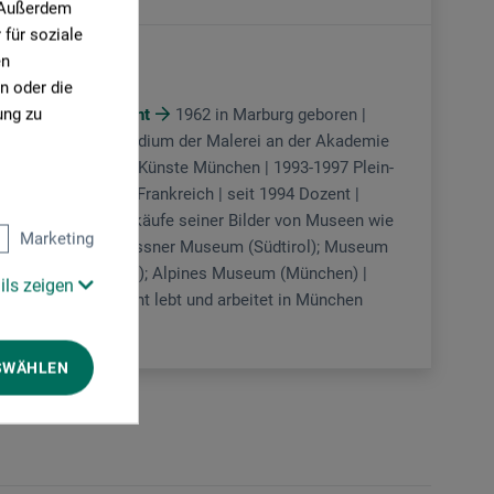
. Außerdem
für soziale
en
Ölmalerei
n oder die
ung zu
Thomas Beecht
1962 in Marburg geboren |
1983-1987 Studium der Malerei an der Akademie
der Bildenden Künste München | 1993-1997 Plein-
Air-Malerei in Frankreich | seit 1994 Dozent |
zahlreiche Ankäufe seiner Bilder von Museen wie
Marketing
Rheinhold Messner Museum (Südtirol); Museum
Monte Rite (It.); Alpines Museum (München) |
ils zeigen
Thomas Beecht lebt und arbeitet in München
SWÄHLEN