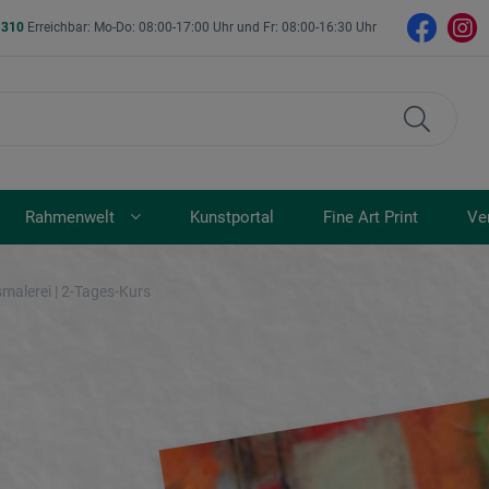
- 310
Erreichbar: Mo-Do: 08:00-17:00 Uhr und Fr: 08:00-16:30 Uhr
Rahmenwelt
Kunstportal
Fine Art Print
Ve
malerei | 2-Tages-Kurs