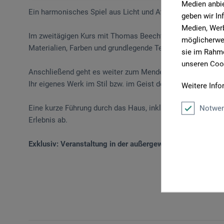
Medien anbie
Ein harmonisches Spiel aus Licht und Atmosphäre führt Si
geben wir In
Medien, Werb
Im zweitägigen Kurs mit Thomas Beecht erhalten Sie zunäc
möglicherwei
Materialien, Farben und grundlegende Techniken der Ölmale
sie im Rahme
unseren Cook
Anschließend geht es weiter zum Mendelssohn-Haus, wo Sie
Ihr eigenes Werk im Stil bzw. im Geist der Romantik gestal
Weitere Info
Eine kurze Führung durch das Haus, inklusive Einblicken i
Notwen
Erlebnis ab.
Exklusiv: Veranstaltung in der außergewöhnlichen Atmos