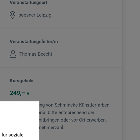
Veranstaltungsort
boesner Leipzig
Veranstaltungsleiter/in
Thomas Beecht
Kursgebühr
249
€
Inkl. der Nutzung von Schmincke Künstlerfarben.
Weiteres Material bitte entsprechend der
Materialliste mitbringen oder vor Ort erwerben.
Begrenzte Teilnehmerzahl.
für soziale