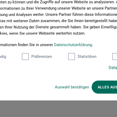
ten zu können und die Zugriffe auf unsere Website zu analysieren
e in die Welt der romantischen Landschaftsmalerei.
formationen zu Ihrer Verwendung unserer Website an unsere Partner 
ung und Analysen weiter. Unsere Partner führen diese Information
hst bei boesner Leipzig eine kompakte Einführung in
se mit weiteren Daten zusammen, die Sie ihnen bereitgestellt habe
rei.
n Ihrer Nutzung der Dienste gesammelt haben. Sie geben Einwillig
ies, wenn Sie unsere Webseite weiterhin nutzen.
 – inspiriert vom historischen Ambiente – Schritt für Schritt
ten.
rmationen finden Sie in unserer
Datenschutzerklärung
.
n das Leben Mendelssohn-Bartholdys, rundet das kreative
dig
Präferenzen
Statistiken
Deta
phäre des historischen Mendelssohn-Hauses.
Auswahl bestätigen
ALLES AU