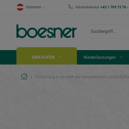
Österreich
Versandservice:
+43 1 769 73 76 
EINKAUFEN
Niederlassungen
Einführung in die Welt der romantischen Landschafts