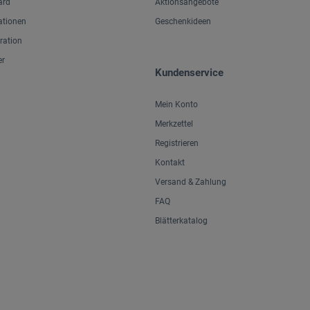
ard
Aktionsangebote
ationen
Geschenkideen
iration
er
Kundenservice
Mein Konto
Merkzettel
Registrieren
Kontakt
Versand & Zahlung
FAQ
Blätterkatalog