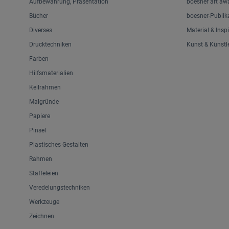
Aufbewahrung, Präsentation
boesner art aw
Bücher
boesner-Publik
Diverses
Material & Insp
Drucktechniken
Kunst & Künstl
Farben
Hilfsmaterialien
Keilrahmen
Malgründe
Papiere
Pinsel
Plastisches Gestalten
Rahmen
Staffeleien
Veredelungstechniken
Werkzeuge
Zeichnen