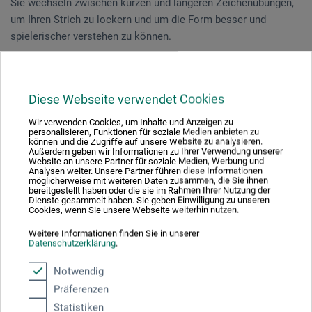
Sie wechseln zwischen kurzen und längeren Zeichenübungen,
um Ihren Strich zu lockern und um die Form besser und
spielerischer verstehen zu können.
Vorkenntnisse sind nicht notwendig.
Diese Webseite verwendet Cookies
Veranstaltungsdatum
Wir verwenden Cookies, um Inhalte und Anzeigen zu
personalisieren, Funktionen für soziale Medien anbieten zu
können und die Zugriffe auf unsere Website zu analysieren.
18. Jul. 2026
Außerdem geben wir Informationen zu Ihrer Verwendung unserer
Website an unsere Partner für soziale Medien, Werbung und
11:00 - 16:00 Uhr
Analysen weiter. Unsere Partner führen diese Informationen
möglicherweise mit weiteren Daten zusammen, die Sie ihnen
bereitgestellt haben oder die sie im Rahmen Ihrer Nutzung der
Dienste gesammelt haben. Sie geben Einwilligung zu unseren
Sie schauen derzeitig auf eine vergangene
Cookies, wenn Sie unsere Webseite weiterhin nutzen.
Veranstaltung
Weitere Informationen finden Sie in unserer
Datenschutzerklärung
.
Notwendig
Präferenzen
Veranstaltungsort
Statistiken