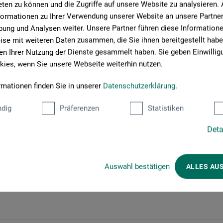
e dreidimensionale Oberflächen. Die darauf folgenden
ten zu können und die Zugriffe auf unsere Website zu analysieren
ebendiger Tiefenwirkung entstehen. Von der Farbe ausgehend,
formationen zu Ihrer Verwendung unserer Website an unsere Partner 
onen mit viel Raum für individuelles Gestalten. Dabei kommen
ung und Analysen weiter. Unsere Partner führen diese Information
en zum Einsatz, die Schritt für Schritt erarbeiten werden und
se mit weiteren Daten zusammen, die Sie ihnen bereitgestellt habe
tehen lassen. Zum Ausprobieren und Erlernen der Techniken
n Ihrer Nutzung der Dienste gesammelt haben. Sie geben Einwillig
ne Serie erarbeiten können.
ies, wenn Sie unsere Webseite weiterhin nutzen.
rmationen finden Sie in unserer
Datenschutzerklärung
.
dig
Präferenzen
Statistiken
Deta
Auswahl bestätigen
ALLES AU