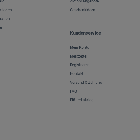
ard
Aktionsangebote
ationen
Geschenkideen
iration
er
Kundenservice
Mein Konto
Merkzettel
Registrieren
Kontakt
Versand & Zahlung
FAQ
Blätterkatalog