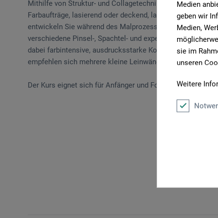
Mithilfe von Struktur- und Collagetechniken erschaffen Si
Medien anbie
Farbaufträge, lasierend oder deckend, lassen Bilder mit l
geben wir In
entwickeln Sie während des Malprozesses freie Kompositi
Medien, Werb
verschiedene Pinsel-, Spachtel- und experimentelle Technik
möglicherwei
dabei farbintensive, ausdrucksstarke Kompositionen ents
sie im Rahme
empfehlen sich mehrere kleine Leinwände, mit denen Sie ei
unseren Cook
Weitere Info
Der Kurs eignet sich für Anfänger und Fortgeschrittene.
Notwen