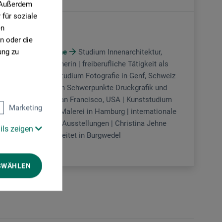
. Außerdem
für soziale
en
Mischtechnik
n oder die
ung zu
Christina Jehne
Studium Innenarchitektur,
Diplom-Designerin | freiberufliche Tätigkeit als
Designerin | Studium Fotografie in Genf, Schweiz
| Kunststudium Schwerpunkte Druckgrafik und
Zeichnen in San Francisco, USA | Kunststudium
Marketing
Schwerpunkt Malerei in Hamburg | internationale
und nationale Ausstellungen | Christina Jehne
ils zeigen
wohnt und arbeitet in Burgwedel
SWÄHLEN