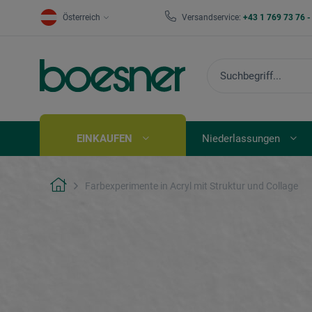
Österreich
Versandservice:
+43 1 769 73 76 
EINKAUFEN
Niederlassungen
Farbexperimente in Acryl mit Struktur und Collage