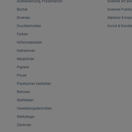
Aufbewahrung, Präsentation
boesner art aw
Bücher
boesner-Publik
Diverses
Material & Insp
Drucktechniken
Kunst & Künstl
Farben
Hilfsmaterialien
Keilrahmen
Malgründe
Papiere
Pinsel
Plastisches Gestalten
Rahmen
Staffeleien
Veredelungstechniken
Werkzeuge
Zeichnen