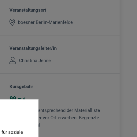
Veranstaltungsort
boesner Berlin-Marienfelde
Veranstaltungsleiter/in
Christina Jehne
Kursgebühr
99
€
Material bitte entsprechend der Materialliste
mitbringen oder vor Ort erwerben. Begrenzte
Teilnehmerzahl.
für soziale