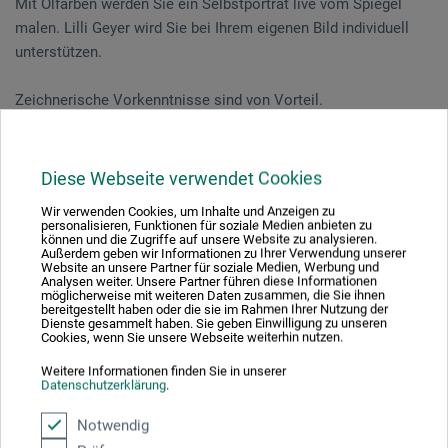
Mit Ölfarben werden Sie ein Selbstporträt live vom Spiegel
malen. Lilli Geyer wird Sie bei Ihrem eigenen Bild individuell
unterstützen.
Zeichnerische Vorkenntnisse sind von Vorteil.
Veranstaltungsdatum
Diese Webseite verwendet Cookies
06. Jun. 2026
Wir verwenden Cookies, um Inhalte und Anzeigen zu
personalisieren, Funktionen für soziale Medien anbieten zu
11:00 - 16:00 Uhr
können und die Zugriffe auf unsere Website zu analysieren.
Außerdem geben wir Informationen zu Ihrer Verwendung unserer
Website an unsere Partner für soziale Medien, Werbung und
Analysen weiter. Unsere Partner führen diese Informationen
Sie schauen derzeitig auf eine vergangene
möglicherweise mit weiteren Daten zusammen, die Sie ihnen
bereitgestellt haben oder die sie im Rahmen Ihrer Nutzung der
Veranstaltung
Dienste gesammelt haben. Sie geben Einwilligung zu unseren
Cookies, wenn Sie unsere Webseite weiterhin nutzen.
Weitere Informationen finden Sie in unserer
Datenschutzerklärung
.
Veranstaltungsort
Notwendig