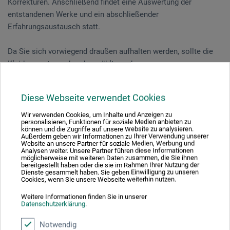
Korrekturen. Anschließend findet eine Auswertung der
entstandenen Werke und ein abschließender
Erfahrungsaustausch statt.
Da Sie sich vorwiegend draußen aufhalten werden, sollte die
Kleidung entsprechend gewählt werden.
Vorkenntnisse sind nicht notwendig.
Diese Webseite verwendet Cookies
Wir verwenden Cookies, um Inhalte und Anzeigen zu
personalisieren, Funktionen für soziale Medien anbieten zu
Veranstaltungsdatum
können und die Zugriffe auf unsere Website zu analysieren.
Außerdem geben wir Informationen zu Ihrer Verwendung unserer
Website an unsere Partner für soziale Medien, Werbung und
05. Jun. 2026
Analysen weiter. Unsere Partner führen diese Informationen
möglicherweise mit weiteren Daten zusammen, die Sie ihnen
11:00 - 16:00 Uhr
bereitgestellt haben oder die sie im Rahmen Ihrer Nutzung der
Dienste gesammelt haben. Sie geben Einwilligung zu unseren
Cookies, wenn Sie unsere Webseite weiterhin nutzen.
Sie schauen derzeitig auf eine vergangene
Weitere Informationen finden Sie in unserer
Veranstaltung
Datenschutzerklärung
.
Notwendig