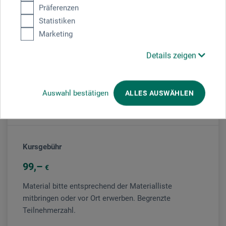
Präferenzen
Veranstaltungsort
Statistiken
Marketing
boesner Berlin-Neukölln
Details zeigen
Veranstaltungsleiter/in
Auswahl bestätigen
ALLES AUSWÄHLEN
Kristin Kuchenbecker
Kursgebühr
99
€
Material bitte entsprechend der Materialliste
mitbringen oder vor Ort erwerben. Begrenzte
Teilnehmerzahl.