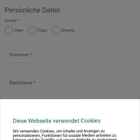
Persönliche Daten
Anrede
*
Herr
Frau
Divers
Vorname
*
Nachname
*
Straße
*
Diese Webseite verwendet Cookies
Wir verwenden Cookies, um Inhalte und Anzeigen zu
personalisieren, Funktionen für soziale Medien anbieten zu
Hausnummer
*
können und die Zugriffe auf unsere Website zu analysieren.