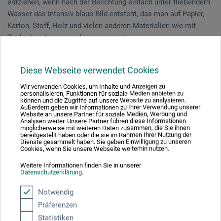
entziehen, wenn nach der Belichtung einfach unter fließendem
Wasser das intensiv blaue Bild entsteht, das man auf Papier,
Karton, Stoff, Holz und vielen anderen Materialien wie mit
Zauberhand erzeugen kann.
Dieser Kurs ist für Anfänger und Fortgeschrittene geeignet.
Diese Webseite verwendet Cookies
Wir verwenden Cookies, um Inhalte und Anzeigen zu
personalisieren, Funktionen für soziale Medien anbieten zu
Veranstaltungsdatum
können und die Zugriffe auf unsere Website zu analysieren.
Außerdem geben wir Informationen zu Ihrer Verwendung unserer
Website an unsere Partner für soziale Medien, Werbung und
23. Jul. 2026
Analysen weiter. Unsere Partner führen diese Informationen
möglicherweise mit weiteren Daten zusammen, die Sie ihnen
10:30 - 16:30 Uhr
bereitgestellt haben oder die sie im Rahmen Ihrer Nutzung der
Dienste gesammelt haben. Sie geben Einwilligung zu unseren
Cookies, wenn Sie unsere Webseite weiterhin nutzen.
Sie schauen derzeitig auf eine vergangene
Weitere Informationen finden Sie in unserer
Veranstaltung
Datenschutzerklärung
.
Notwendig
Präferenzen
Veranstaltungsort
Statistiken