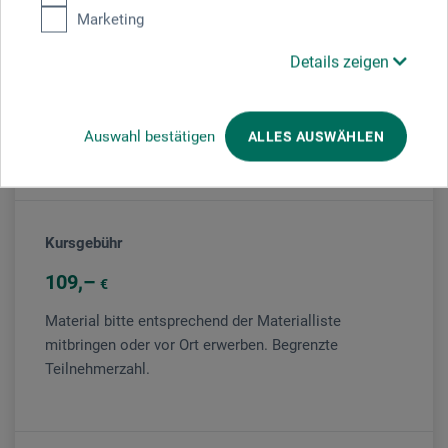
Marketing
boesner Karlsruhe
Details zeigen
Veranstaltungsleiter/in
Auswahl bestätigen
ALLES AUSWÄHLEN
Karl H. Warkentin
Kursgebühr
109
€
Material bitte entsprechend der Materialliste
mitbringen oder vor Ort erwerben. Begrenzte
Teilnehmerzahl.