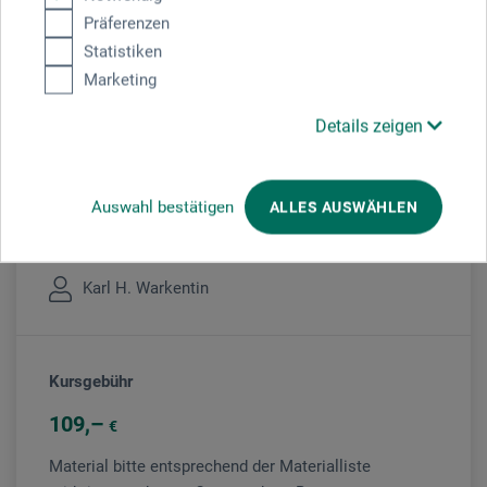
Veranstaltung
Präferenzen
Statistiken
Marketing
Veranstaltungsort
Details zeigen
boesner Karlsruhe
Auswahl bestätigen
ALLES AUSWÄHLEN
Veranstaltungsleiter/in
Karl H. Warkentin
Kursgebühr
109
€
Material bitte entsprechend der Materialliste