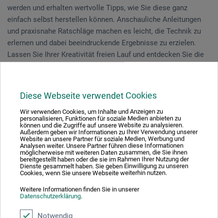
werden und erhalten wertvolle Tipps, wie Sie diese ganz
einfach selbst herstellen können. Anschauliche Anleitungen
und praxisnahe Ratschläge machen es leicht, die Technik zu
erlernen und dabei beeindruckende Ergebnisse zu erzielen.
Lassen Sie Ihrer Kreativität freien Lauf und entdecken Sie die
beruhigende, fast meditative Wirkung des Papier
Marmorierens, um sich von der Magie der Farben und Muster
begeistern zu lassen!
Diese Webseite verwendet Cookies
Wir verwenden Cookies, um Inhalte und Anzeigen zu
Vorkenntnisse sind nicht erforderlich.
personalisieren, Funktionen für soziale Medien anbieten zu
können und die Zugriffe auf unsere Website zu analysieren.
Außerdem geben wir Informationen zu Ihrer Verwendung unserer
Website an unsere Partner für soziale Medien, Werbung und
Analysen weiter. Unsere Partner führen diese Informationen
Veranstaltungsdatum
möglicherweise mit weiteren Daten zusammen, die Sie ihnen
bereitgestellt haben oder die sie im Rahmen Ihrer Nutzung der
Dienste gesammelt haben. Sie geben Einwilligung zu unseren
03. Jul. 2026
Cookies, wenn Sie unsere Webseite weiterhin nutzen.
10:30 - 16:30 Uhr
Weitere Informationen finden Sie in unserer
Datenschutzerklärung
.
Sie schauen derzeitig auf eine vergangene
Notwendig