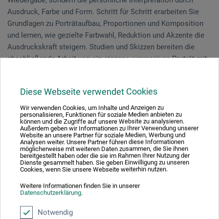
Ausdruck, Farbe und Form. Schritt für Schritt erarbeiten Sie
Grundlagen zu Porträtaufbau, Proportionen und Komposition
und lernen, wie gezielte Farbwahl, Reduktion und Akzente die
Ausdruckskraft steigern. Studien und Skizzen bereiten die
abschließende Arbeit vor: ein eigenes expressives Porträt mit
individueller Bildsprache.
Diese Webseite verwendet Cookies
Der Kurs richtet sich an Anfängerinnen und Anfänger
und Fortgeschrittene, die ihre Porträtmalerei vertiefen
Wir verwenden Cookies, um Inhalte und Anzeigen zu
personalisieren, Funktionen für soziale Medien anbieten zu
möchten. Vorkenntnisse sind hilfreich, aber nicht erforderlich.
können und die Zugriffe auf unsere Website zu analysieren.
Außerdem geben wir Informationen zu Ihrer Verwendung unserer
Website an unsere Partner für soziale Medien, Werbung und
Analysen weiter. Unsere Partner führen diese Informationen
möglicherweise mit weiteren Daten zusammen, die Sie ihnen
Veranstaltungsdatum
bereitgestellt haben oder die sie im Rahmen Ihrer Nutzung der
Dienste gesammelt haben. Sie geben Einwilligung zu unseren
Cookies, wenn Sie unsere Webseite weiterhin nutzen.
10. - 11. Jul. 2026
Weitere Informationen finden Sie in unserer
Datenschutzerklärung
.
Sie schauen derzeitig auf eine vergangene
Veranstaltung
Notwendig