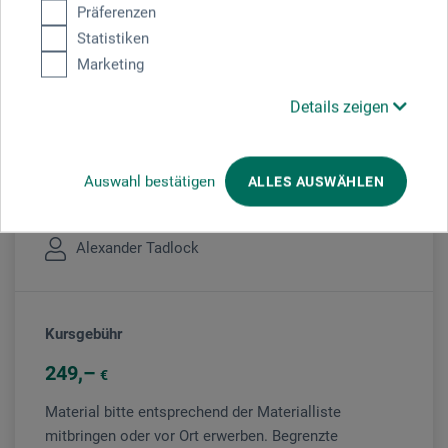
Präferenzen
Statistiken
Marketing
Veranstaltungsort
Details zeigen
boesner Karlsruhe
Auswahl bestätigen
ALLES AUSWÄHLEN
Veranstaltungsleiter/in
Alexander Tadlock
Kursgebühr
249
€
Material bitte entsprechend der Materialliste
mitbringen oder vor Ort erwerben. Begrenzte