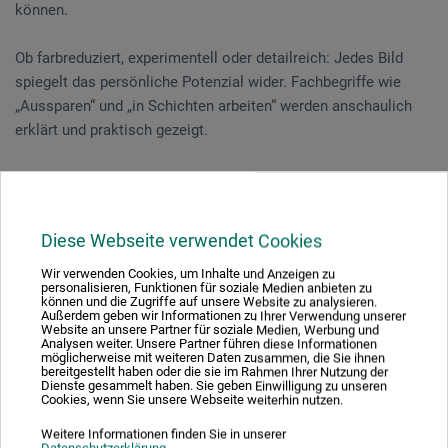
können.
Ob farbreduziert, experimentell oder detailreich: Jedes Bild
spiegelt das persönliche Potenzial wider. Fachbegriffe wie
„Aussparen“ und „in Schichten arbeiten“ werden anschaulich
erklärt und praktisch gezeigt.
Auch Einsteiger finden hier einen gelungenen Zugang zur
Acrylmalerei.
Diese Webseite verwendet Cookies
Wir verwenden Cookies, um Inhalte und Anzeigen zu
Veranstaltungsdatum
personalisieren, Funktionen für soziale Medien anbieten zu
können und die Zugriffe auf unsere Website zu analysieren.
06. Jun. 2026
Außerdem geben wir Informationen zu Ihrer Verwendung unserer
Website an unsere Partner für soziale Medien, Werbung und
10:30 - 15:30 Uhr
Analysen weiter. Unsere Partner führen diese Informationen
möglicherweise mit weiteren Daten zusammen, die Sie ihnen
bereitgestellt haben oder die sie im Rahmen Ihrer Nutzung der
Dienste gesammelt haben. Sie geben Einwilligung zu unseren
Sie schauen derzeitig auf eine vergangene
Cookies, wenn Sie unsere Webseite weiterhin nutzen.
Veranstaltung
Weitere Informationen finden Sie in unserer
Datenschutzerklärung
.