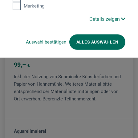
Marketing
Veranstaltungsleiter/in
Details zeigen
Claudia Kassner
Auswahl bestätigen
ALLES AUSWÄHLEN
Kursgebühr
99
€
Inkl. der Nutzung von Schmincke Künstlerfarben und
Papier von Hahnemühle. Weiteres Material bitte
entsprechend der Materialliste mitbringen oder vor
Ort erwerben. Begrenzte Teilnehmerzahl.
Aquarellmalerei