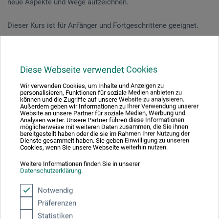
neue Aspekte und Wege aufzeichnen.
Dieser Kurs ist für Anfänger und Fortgeschrittene geeignet.
Veranstaltungsdatum
Diese Webseite verwendet Cookies
10. Jul. 2026
Wir verwenden Cookies, um Inhalte und Anzeigen zu
10:30 - 16:30 Uhr
personalisieren, Funktionen für soziale Medien anbieten zu
können und die Zugriffe auf unsere Website zu analysieren.
Außerdem geben wir Informationen zu Ihrer Verwendung unserer
Website an unsere Partner für soziale Medien, Werbung und
Sie schauen derzeitig auf eine vergangene
Analysen weiter. Unsere Partner führen diese Informationen
möglicherweise mit weiteren Daten zusammen, die Sie ihnen
Veranstaltung
bereitgestellt haben oder die sie im Rahmen Ihrer Nutzung der
Dienste gesammelt haben. Sie geben Einwilligung zu unseren
Cookies, wenn Sie unsere Webseite weiterhin nutzen.
Weitere Informationen finden Sie in unserer
Datenschutzerklärung
.
Veranstaltungsort
Notwendig
boesner Glinde
Präferenzen
Statistiken