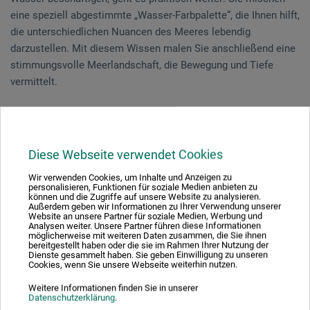
eine speziell abgestimmte „Wasser-Farbpalette“, die Ihnen hilft,
die unterschiedlichen Nuancen des Meeres lebendig
darzustellen. Mit diesem Wissen malen Sie anschließend eine
stimmungsvolle Meerlandschaft, die Bewegung und Tiefe
vermittelt.
Dieser Kurs ist ideal für alle, die die Schönheit des Wassers
einfangen möchten – egal, ob Sie Anfänger sind oder bereits
Erfahrung im Malen haben. Lassen Sie sich inspirieren und
Diese Webseite verwendet Cookies
erschaffen Sie Ihr eigenes Meisterwerk!
Wir verwenden Cookies, um Inhalte und Anzeigen zu
personalisieren, Funktionen für soziale Medien anbieten zu
können und die Zugriffe auf unsere Website zu analysieren.
Außerdem geben wir Informationen zu Ihrer Verwendung unserer
Veranstaltungsdatum
Website an unsere Partner für soziale Medien, Werbung und
Analysen weiter. Unsere Partner führen diese Informationen
möglicherweise mit weiteren Daten zusammen, die Sie ihnen
19. Jun. 2026
bereitgestellt haben oder die sie im Rahmen Ihrer Nutzung der
Dienste gesammelt haben. Sie geben Einwilligung zu unseren
10:30 - 16:30 Uhr
Cookies, wenn Sie unsere Webseite weiterhin nutzen.
Weitere Informationen finden Sie in unserer
Sie schauen derzeitig auf eine vergangene
Datenschutzerklärung
.