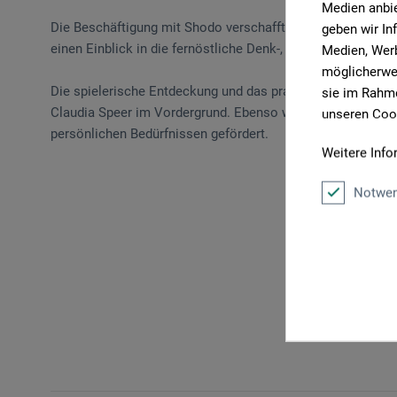
Medien anbie
Die Beschäftigung mit Shodo verschafft Ihnen, über die Ar
geben wir In
einen Einblick in die fernöstliche Denk-, Lern- und Arbeitsw
Medien, Werb
möglicherwei
Die spielerische Entdeckung und das praktische Umsetzen
sie im Rahme
Claudia Speer im Vordergrund. Ebenso werden alle Teilne
unseren Cook
persönlichen Bedürfnissen gefördert.
Weitere Info
Notwen