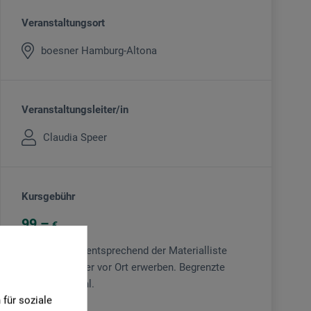
Veranstaltungsort
boesner Hamburg-Altona
Veranstaltungsleiter/in
Claudia Speer
Kursgebühr
99
€
Material bitte entsprechend der Materialliste
mitbringen oder vor Ort erwerben. Begrenzte
Teilnehmerzahl.
für soziale