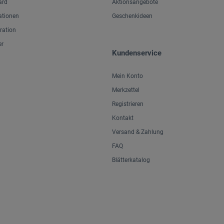
ard
Aktionsangebote
ationen
Geschenkideen
iration
er
Kundenservice
Mein Konto
Merkzettel
Registrieren
Kontakt
Versand & Zahlung
FAQ
Blätterkatalog