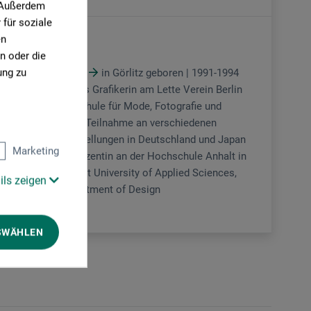
. Außerdem
für soziale
en
Kalligrafie
n oder die
ung zu
Claudia Speer
in Görlitz geboren | 1991-1994
Ausbildung als Grafikerin am Lette Verein Berlin
(Berufsfachschule für Mode, Fotografie und
Grafik) | 2017 Teilnahme an verschiedenen
Gruppenausstellungen in Deutschland und Japan
Marketing
| seit 2022 Dozentin an der Hochschule Anhalt in
Dessau, Anhalt University of Applied Sciences,
ils zeigen
Dessau Department of Design
SWÄHLEN