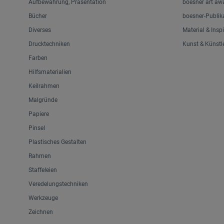
Aufbewahrung, Präsentation
boesner art aw
Bücher
boesner-Publik
Diverses
Material & Insp
Drucktechniken
Kunst & Künstl
Farben
Hilfsmaterialien
Keilrahmen
Malgründe
Papiere
Pinsel
Plastisches Gestalten
Rahmen
Staffeleien
Veredelungstechniken
Werkzeuge
Zeichnen