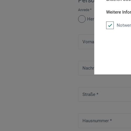
Persönliche Daten
Anrede
*
Weitere Info
Herr
Frau
Notwen
Vorname
*
Nachname
*
Straße
*
Hausnummer
*