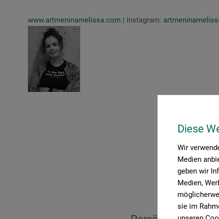
www.artmeninamelissa.com
| Instagram:
artmeninameliss
Diese W
Wir verwende
Medien anbie
geben wir In
Medien, Werb
möglicherwei
sie im Rahme
unseren Cook