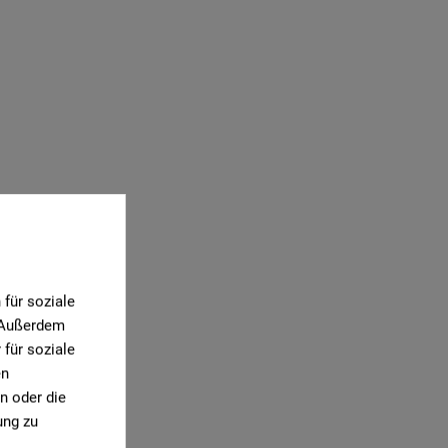
für soziale
. Außerdem
für soziale
en
n oder die
ung zu