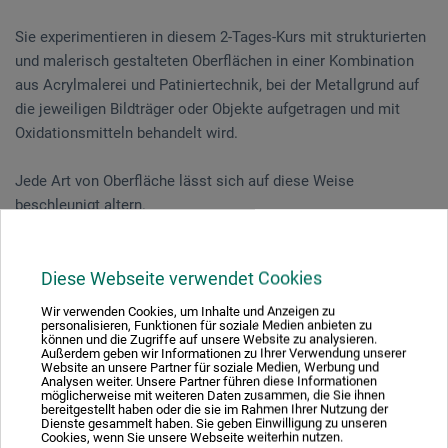
Sie experimentieren in diesem 2-Tages-Kurs mit strukturierten
und malerisch gestalteten Oberflächen in einer Kombination
aus Acrylmalerei und Patiniertechnik, bei der Metallgrund auf
die jeweiligen Bildträger oder Objekte aufgetragen und mit
Oxidationsmitteln behandelt wird.
Jede Art von Oberfläche lässt sich auf diese Weise
beschleunigt altern.
Gerne können für plastische Strukturen Strukturmittel
verwendet und Fundstücke oder Collageelemente in die Werke
Diese Webseite verwendet Cookies
eingebunden werden. So entstehen je nach Vorliebe
Wir verwenden Cookies, um Inhalte und Anzeigen zu
gegenständliche oder abstrakte Bilder.
personalisieren, Funktionen für soziale Medien anbieten zu
können und die Zugriffe auf unsere Website zu analysieren.
Außerdem geben wir Informationen zu Ihrer Verwendung unserer
Website an unsere Partner für soziale Medien, Werbung und
Analysen weiter. Unsere Partner führen diese Informationen
möglicherweise mit weiteren Daten zusammen, die Sie ihnen
Veranstaltungsdatum
bereitgestellt haben oder die sie im Rahmen Ihrer Nutzung der
Dienste gesammelt haben. Sie geben Einwilligung zu unseren
05. - 06. Jun. 2026
Cookies, wenn Sie unsere Webseite weiterhin nutzen.