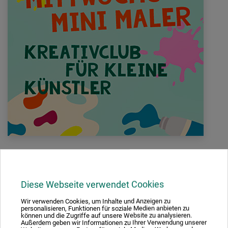
FÜR KLEINE KÜNSTLER MIT GROSSEN IDEEN – KLECKSEN
ERLAUBT, SPASS GARANTIERT.
Daniela Maria Lisker
Diese Webseite verwendet Cookies
Wir verwenden Cookies, um Inhalte und Anzeigen zu
Jeden Mittwoch von 15:00 – 16:30 Uhr für Kinder von 5 bis 12
personalisieren, Funktionen für soziale Medien anbieten zu
können und die Zugriffe auf unsere Website zu analysieren.
Jahren in Begleitung eines Erziehungsberechtigten.
Außerdem geben wir Informationen zu Ihrer Verwendung unserer