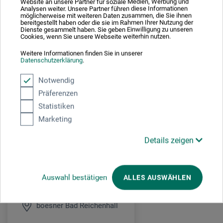
Website an unsere Partner für soziale Medien, Werbung und
Bitte Malkleidung und Getränk mitbringen. Um Anmeldung wird
Analysen weiter. Unsere Partner führen diese Informationen
gebeten:
events.badreichenhall@boesner.com
möglicherweise mit weiteren Daten zusammen, die Sie ihnen
bereitgestellt haben oder die sie im Rahmen Ihrer Nutzung der
Dienste gesammelt haben. Sie geben Einwilligung zu unseren
Cookies, wenn Sie unsere Webseite weiterhin nutzen.
UNKOSTENBEITRAG: 10,- € pro Kind in Begleitung eines
Erziehungsberechtigten.
Weitere Informationen finden Sie in unserer
Datenschutzerklärung
.
(Preis gilt für beide zusammen). Der Einstieg ist jederzeit
möglich.
Notwendig
Präferenzen
Statistiken
Veranstaltungsdatum
Marketing
25. Nov. 2026
Details zeigen
15:00 - 16:30 Uhr
Auswahl bestätigen
ALLES AUSWÄHLEN
Veranstaltungsort
boesner Bad Reichenhall