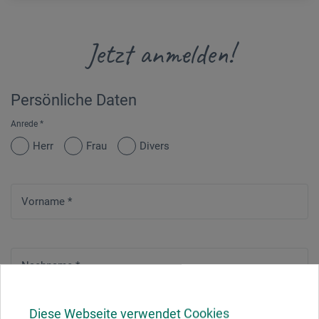
Jetzt anmelden!
Persönliche Daten
Anrede
*
Herr
Frau
Divers
Vorname
*
Nachname
*
Diese Webseite verwendet Cookies