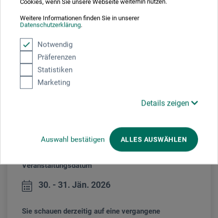
Cookies, wenn Sie unsere Webseite weiterhin nutzen.
Schweizer Zeichenblogs blog.herz-der-kunst.ch | sie schafft
selbst schwierigste Themen mit viel Freude und Humor zu
Weitere Informationen finden Sie in unserer
Datenschutzerklärung
.
vermitteln | seit Jahren Kunsttrainerin im In- und Ausland | ihr
Motto: „Zeichnen lernen muss Spass machen: sehen,
Notwendig
begeistern und animieren... Kunst macht glücklich.“
Präferenzen
www.herz-der-kunst.ch
Statistiken
Marketing
Details zeigen
Auswahl bestätigen
ALLES AUSWÄHLEN
Veranstaltungsdatum
30. - 31. Jän. 2026
Sie schauen derzeitig auf eine vergangene