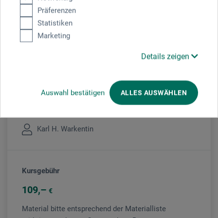
Veranstaltung
Präferenzen
Statistiken
Marketing
Veranstaltungsort
Details zeigen
boesner Perl
Auswahl bestätigen
ALLES AUSWÄHLEN
Veranstaltungsleiter/in
Karl H. Warkentin
Kursgebühr
109
€
Material bitte entsprechend der Materialliste