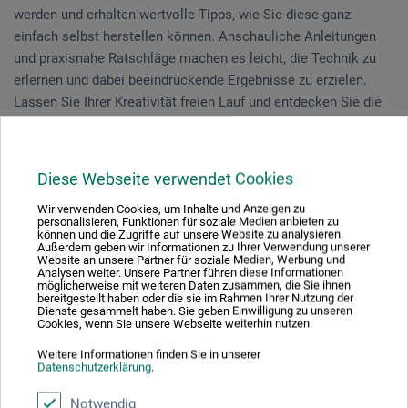
werden und erhalten wertvolle Tipps, wie Sie diese ganz
einfach selbst herstellen können. Anschauliche Anleitungen
und praxisnahe Ratschläge machen es leicht, die Technik zu
erlernen und dabei beeindruckende Ergebnisse zu erzielen.
Lassen Sie Ihrer Kreativität freien Lauf und entdecken Sie die
beruhigende, fast meditative Wirkung des Papier
Marmorierens, um sich von der Magie der Farben und Muster
begeistern zu lassen!
Diese Webseite verwendet Cookies
Wir verwenden Cookies, um Inhalte und Anzeigen zu
Vorkenntnisse sind nicht erforderlich.
personalisieren, Funktionen für soziale Medien anbieten zu
können und die Zugriffe auf unsere Website zu analysieren.
Außerdem geben wir Informationen zu Ihrer Verwendung unserer
Website an unsere Partner für soziale Medien, Werbung und
Analysen weiter. Unsere Partner führen diese Informationen
Veranstaltungsdatum
möglicherweise mit weiteren Daten zusammen, die Sie ihnen
bereitgestellt haben oder die sie im Rahmen Ihrer Nutzung der
Dienste gesammelt haben. Sie geben Einwilligung zu unseren
20. Jul. 2026
Cookies, wenn Sie unsere Webseite weiterhin nutzen.
10:30 - 16:30 Uhr
Weitere Informationen finden Sie in unserer
Datenschutzerklärung
.
Sie schauen derzeitig auf eine vergangene
Notwendig