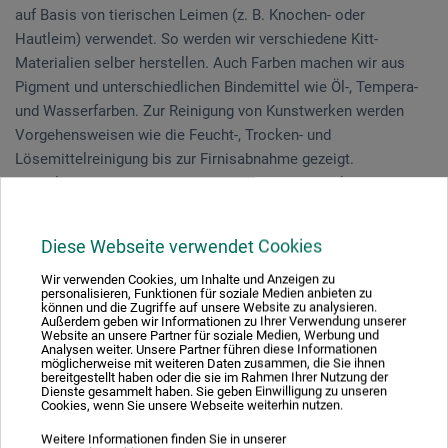
auf Basis von tierischen Leimen (z. B. Knochen- oder
Hautleim) verwendet. So werden wir verschiedene Kitt-
Materialien selber herstellen. Auch Farben machen wir aus
Pigment und unterschiedlichen Bindemittel wie Öl-, Tempera-
und Wasserfarben. Zur Reinigung von Kunstwerken werden
Vorgehensweisen wie die Feucht-, Trocken- und
Lösemittelreinigung bis zur Firnisabnahme gezeigt.
Vergoldungen werden, entsprechend dem Original, mit
Blattgold ergänzt.
Diese Webseite verwendet Cookies
Die Behandlung von wertvollen Antiquitäten braucht eine
fachkundige Restauration. Jedoch können von Laien
Wir verwenden Cookies, um Inhalte und Anzeigen zu
personalisieren, Funktionen für soziale Medien anbieten zu
erfolgreich restauratorische Eingriffe an Antiquitäten bis ca.
können und die Zugriffe auf unsere Website zu analysieren.
Außerdem geben wir Informationen zu Ihrer Verwendung unserer
150 Jahre geleistet werden.
Website an unsere Partner für soziale Medien, Werbung und
Analysen weiter. Unsere Partner führen diese Informationen
möglicherweise mit weiteren Daten zusammen, die Sie ihnen
Unterentfelden | 2 Tage 29.11.-30.11.2023
bereitgestellt haben oder die sie im Rahmen Ihrer Nutzung der
Dienste gesammelt haben. Sie geben Einwilligung zu unseren
Cookies, wenn Sie unsere Webseite weiterhin nutzen.
Weitere Informationen finden Sie in unserer
Dietmar Feldmann
| aus Niederbayern | dreifacher