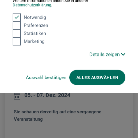
Weitere Informationen finden Sie in unserer
ausstellungen in der Schweiz | „Der Verstand argumentiert, die
Datenschutzerklärung
.
Seele weiss es ...“
Notwendig
www.belindavaque.ch
Präferenzen
Statistiken
Marketing
Details zeigen
Auswahl bestätigen
ALLES AUSWÄHLEN
Veranstaltungsdatum
05. - 07. Dez. 2024
Sie schauen derzeitig auf eine vergangene
Veranstaltung