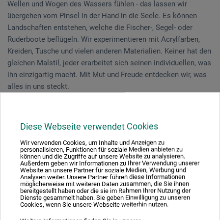
Wellen und Wogen des Wassers fühlen - das lassen wir
übergehen vom Pinsel in der Hand in die Seele. Es können
Landschaften entstehen, welche die Fischer-, Segel- oder
Ruderboote beflügeln. Wir experimentieren mit Acrylfarben,
Kreiden, Tusche und vielen anderen Materialien. Keiner hat den
gleichen Malstil, jeder erarbeitet sich seinen individuellen, was
ihn einzigartig macht. Mit Mut und Freude entdecken wir, was
alles in uns steckt.
Offen für alle die Mixed-Media in ihren eigenen gestalterischen
Prozess einbringen möchten.
Diese Webseite verwendet Cookies
Wir verwenden Cookies, um Inhalte und Anzeigen zu
Unterentfelden | 3 Tage 05.12.-07.12.2024
personalisieren, Funktionen für soziale Medien anbieten zu
können und die Zugriffe auf unsere Website zu analysieren.
Außerdem geben wir Informationen zu Ihrer Verwendung unserer
Website an unsere Partner für soziale Medien, Werbung und
Analysen weiter. Unsere Partner führen diese Informationen
Belinda Vaqué
| lebt und arbeitet mit eigenem Atelier in Murten
möglicherweise mit weiteren Daten zusammen, die Sie ihnen
| Besuch der Kunstschule Zürich | diverse Weiterbildungskurse
bereitgestellt haben oder die sie im Rahmen Ihrer Nutzung der
Dienste gesammelt haben. Sie geben Einwilligung zu unseren
in Portrait und abstrakter Malerei befreiten Sie vom Zwang,
Cookies, wenn Sie unsere Webseite weiterhin nutzen.
alles richtig machen zu müssen | Einzel- und Gruppen-