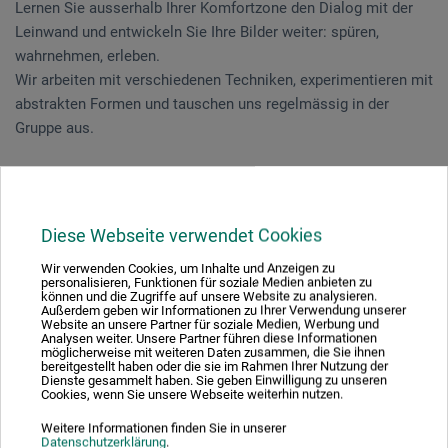
Lernen Sie ausserhalb Ihrer Komfortzone den Dialog mit der
Leinwand und entwickeln Sie Ihre Bilder weiter: spüren,
wahrnehmen, erleben.
Wir arbeiten mit verschiedenen Techniken, experimentieren mit
abstrakten Formen und tauschen uns regelmässig in der
Gruppe aus.
Der Kurs richtet sich an Malerfahrene.
Unterentfelden | 3 Tage 03.10.-05.10.2024
Diese Webseite verwendet Cookies
Wir verwenden Cookies, um Inhalte und Anzeigen zu
personalisieren, Funktionen für soziale Medien anbieten zu
können und die Zugriffe auf unsere Website zu analysieren.
Außerdem geben wir Informationen zu Ihrer Verwendung unserer
Melissa Pacheco
| freischaffende Künstlerin mit Atelier in
Website an unsere Partner für soziale Medien, Werbung und
Analysen weiter. Unsere Partner führen diese Informationen
Aarau und den Kapverden | seit 2015 kreativ malend
möglicherweise mit weiteren Daten zusammen, die Sie ihnen
bereitgestellt haben oder die sie im Rahmen Ihrer Nutzung der
unterwegs | diverse Ausstellungen im In- und Ausland | „Beim
Dienste gesammelt haben. Sie geben Einwilligung zu unseren
Malen sehe ich mich als Instrument von etwas Grösserem. In
Cookies, wenn Sie unsere Webseite weiterhin nutzen.
der Konversation mit der Leinwand entsteht Schritt für Schritt
Weitere Informationen finden Sie in unserer
Das Bild. Es ist, als ob plötzlich alls Sinn macht.“
Datenschutzerklärung
.