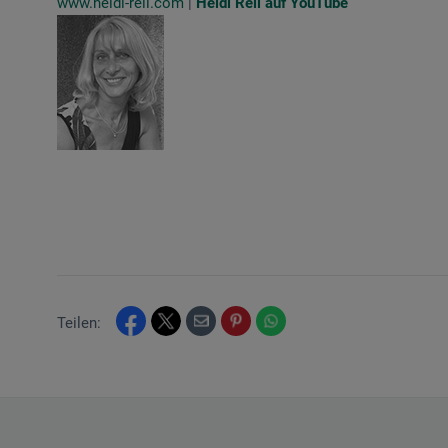
www.heidi-reil.com
|
Heidi Reil auf YouTube
Teilen: