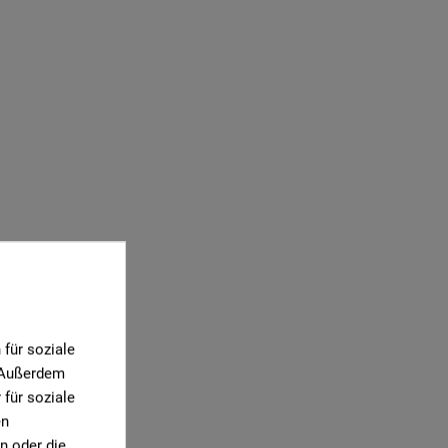
für soziale
. Außerdem
für soziale
en
n oder die