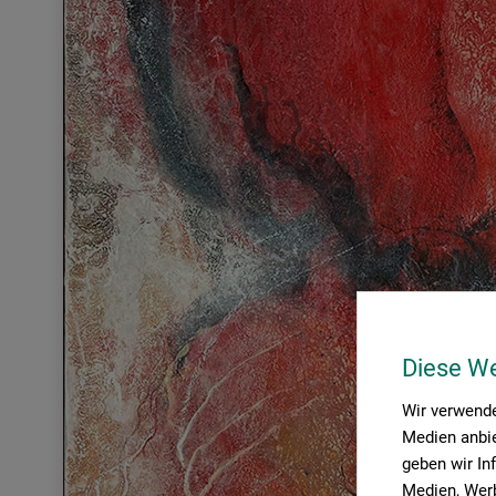
Diese W
Wir verwende
Medien anbie
geben wir In
Medien, Werb