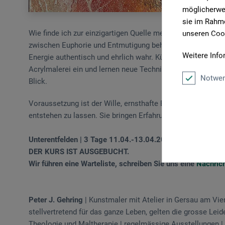
möglicherwei
sie im Rahme
Wie finde ich zur einzigartigen Quelle meiner Malerei? Wie
unseren Cook
zwischen Euphorie und Entmutigung beharrlich das Eigene
Weitere Info
Energie authentisch und ehrlich wahr. Künstlerisches Schaff
Acrylmalerei ein und lernen neue Techniken kennen. Dabei 
Notwen
Blick.
Voraussetzung ist der Wille, ernsthafte Bilder aus der ei
entstehen zu lassen. Sie bringen Erfahrung in der Malerei m
Unterentfelden | 3 Tage 11.04.-13.04.2024
DER KURS IST AUSGEBUCHT.
Wir führen eine Warteliste, schreiben Sie uns eine
Nachric
Peter J. Gehring
| Kunstmaler mit Atelier in Gersau am Vie
stellvertretend für das ganze Leben, gelten die grosse Leid
Theologie und Maltherapie | regelmässige Ausstellungen | 