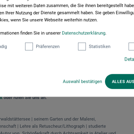
se mit weiteren Daten zusammen, die Sie ihnen bereitgestellt habe
n Ihrer Nutzung der Dienste gesammelt haben. Sie geben Einwillig
 schaffe ich eigene und unverwechselbare Bilder? Es gilt
ies, wenn Sie unsere Webseite weiterhin nutzen.
 voranzubringen! In diesem Kurs nehmen wir unsere malerische
rmationen finden Sie in unserer
Datenschutzerklärung
.
en ist spirituell. Wir setzen vielfältige Methoden der
behalten wir den Weg zur Quelle unserer Einzigartigkeit im
dig
Präferenzen
Statistiken
Deta
genen Tiefe und Sehnsucht mit künstlerischem Anspruch
it.
Auswahl bestätigen
ALLES AU
ht
oder rufen Sie uns an.
rwaldstättersee | seinem Garten und der Malerei,
enschaft | Lehre als Retuscheur/Lithograph | studierte
Autor von „Schöpferkraft durch Achtsamkeit in Atelier und