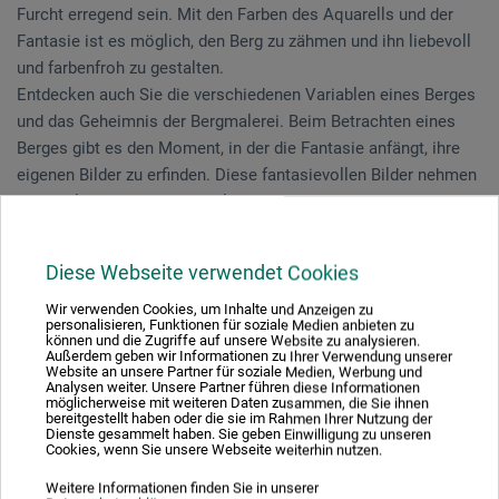
Furcht erregend sein. Mit den Farben des Aquarells und der
Fantasie ist es möglich, den Berg zu zähmen und ihn liebevoll
und farbenfroh zu gestalten.
Entdecken auch Sie die verschiedenen Variablen eines Berges
und das Geheimnis der Bergmalerei. Beim Betrachten eines
Berges gibt es den Moment, in der die Fantasie anfängt, ihre
eigenen Bilder zu erfinden. Diese fantasievollen Bilder nehmen
wir und lassen neue Bergwelten entstehen. Die Farben werden
dabei zur Nebensache und es entstehen Bilder von
künstlerischer Qualität.
Diese Webseite verwendet Cookies
Erfahrung im Malen wird vorausgesetzt. Sie erhalten
Wir verwenden Cookies, um Inhalte und Anzeigen zu
personalisieren, Funktionen für soziale Medien anbieten zu
individuelle Unterstützung.
können und die Zugriffe auf unsere Website zu analysieren.
Außerdem geben wir Informationen zu Ihrer Verwendung unserer
Website an unsere Partner für soziale Medien, Werbung und
Analysen weiter. Unsere Partner führen diese Informationen
Münchwilen | 3 Tage 15.02.-17.02.2024
möglicherweise mit weiteren Daten zusammen, die Sie ihnen
bereitgestellt haben oder die sie im Rahmen Ihrer Nutzung der
Dienste gesammelt haben. Sie geben Einwilligung zu unseren
Cookies, wenn Sie unsere Webseite weiterhin nutzen.
Weitere Informationen finden Sie in unserer
Wilhelm Fikisz
ist ein leidenschaftlicher und