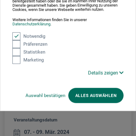
bereitgestellt haben oder die sie im Rahmen Ihrer Nutzung der
Christina Kläfiger
| Ausbildung zur Grafikerin | Ausbildnerin
Dienste gesammelt haben. Sie geben Einwilligung zu unseren
Cookies, wenn Sie unsere Webseite weiterhin nutzen.
SVEB | CAS-Abschluss Hochschule der Künste Zürich |
künstlerische Fortbildung an Kunstakademien in Deutschland
Weitere Informationen finden Sie in unserer
Datenschutzerklärung
.
und Österreich | arbeitet als freischaffende Künstlerin und
Dozentin | Mitglied der Schweizerischen Gesellschaft
Notwendig
Bildender Künstlerinnen SGBK
Präferenzen
www.artechristina.ch
Statistiken
Marketing
Details zeigen
Auswahl bestätigen
ALLES AUSWÄHLEN
Veranstaltungsdatum
07. - 09. Mär. 2024