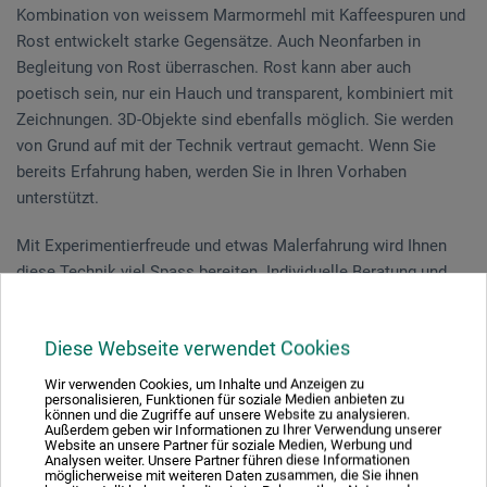
Kombination von weissem Marmormehl mit Kaffeespuren und
Rost entwickelt starke Gegensätze. Auch Neonfarben in
Begleitung von Rost überraschen. Rost kann aber auch
poetisch sein, nur ein Hauch und transparent, kombiniert mit
Zeichnungen. 3D-Objekte sind ebenfalls möglich. Sie werden
von Grund auf mit der Technik vertraut gemacht. Wenn Sie
bereits Erfahrung haben, werden Sie in Ihren Vorhaben
unterstützt.
Mit Experimentierfreude und etwas Malerfahrung wird Ihnen
diese Technik viel Spass bereiten. Individuelle Beratung und
Förderung der Teilnehmenden.
Diese Webseite verwendet Cookies
Aarberg * | 3 Tage 07.03.-09.03.2024
Wir verwenden Cookies, um Inhalte und Anzeigen zu
personalisieren, Funktionen für soziale Medien anbieten zu
* Der Kurs in Aarberg findet bilingue, auf Deutsch und
können und die Zugriffe auf unsere Website zu analysieren.
Französisch, statt.
Außerdem geben wir Informationen zu Ihrer Verwendung unserer
Website an unsere Partner für soziale Medien, Werbung und
Analysen weiter. Unsere Partner führen diese Informationen
möglicherweise mit weiteren Daten zusammen, die Sie ihnen