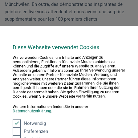
Münchwilen. En outre, des démonstrations inspirantes de
peinture en live vous attendent et nous avons une surprise
supplémentaire pour les 100 premiers clients.
Nous nous réjouissons de votre visite !
Diese Webseite verwendet Cookies
Wir verwenden Cookies, um Inhalte und Anzeigen zu
* Valable lors d’achats à Münchwilen, pas d’envoi. Sans
personalisieren, Funktionen für soziale Medien anbieten zu
können und die Zugriffe auf unsere Website zu analysieren.
possibilité de réservations. Non valable pour les fours, les
Außerdem geben wir Informationen zu Ihrer Verwendung unserer
Website an unsere Partner für soziale Medien, Werbung und
stages et les bons. Non transmissible et non cumulable avec
Analysen weiter. Unsere Partner führen diese Informationen
d’autres avantages, rabais et réductions de prix.
möglicherweise mit weiteren Daten zusammen, die Sie ihnen
bereitgestellt haben oder die sie im Rahmen Ihrer Nutzung der
Dienste gesammelt haben. Sie geben Einwilligung zu unseren
Cookies, wenn Sie unsere Webseite weiterhin nutzen.
Veranstaltungsdatum
Weitere Informationen finden Sie in unserer
Datenschutzerklärung
.
10. Sep. 2022
Notwendig
09:30 - 16:00 Uhr
Präferenzen