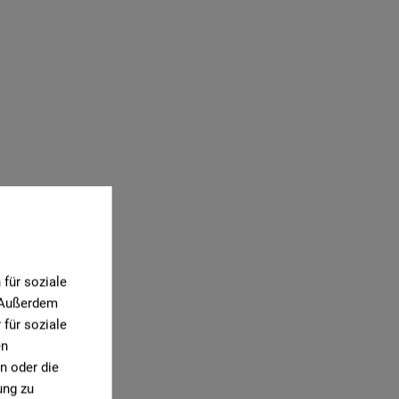
für soziale
. Außerdem
für soziale
en
n oder die
ung zu