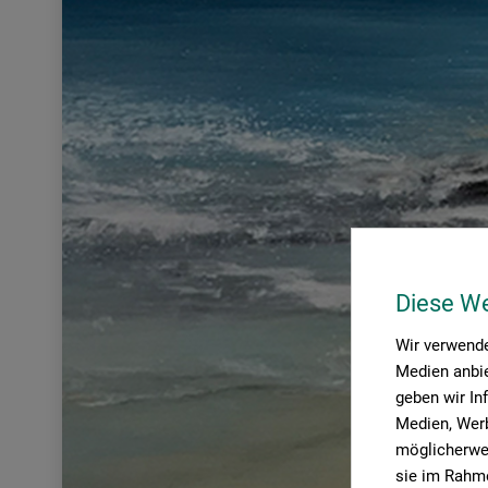
Diese W
Wir verwende
Medien anbie
geben wir In
Medien, Werb
möglicherwei
sie im Rahme