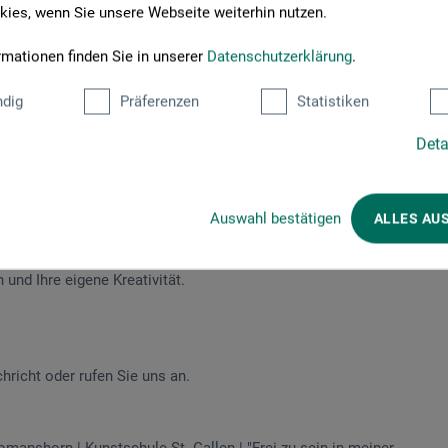
ies, wenn Sie unsere Webseite weiterhin nutzen.
rmationen finden Sie in unserer
Datenschutzerklärung
.
dig
Präferenzen
Statistiken
Deta
en Sie diese auf Leinwand fest. Sie lernen stilles oder wildes
olkengebilde am Himmel mittels verschiedener Techniken zu
Auswahl bestätigen
ALLES AU
 und Ihre eigene Kreativität.
chricht oder rufen Sie uns an.
Romanshorn | Kunstschule St. Gallen | "Frei zu sein in meiner