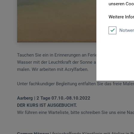
unseren Cook
Weitere Info
Notwen
Tauchen Sie ein in Erinnerungen an Ferien am Meer und halt
Wasser mit der Leuchtkraft der Sonne am Horizont und W
malen. Wir arbeiten mit Acrylfarben.
Unter fachkundiger Begleitung entfalten Sie das freie Malen
Aarberg | 2 Tage 07.10.-08.10.2022
DER KURS IST AUSGEBUCHT.
Wir führen eine Warteliste, bitte schreiben Sie uns eine Na
Carmen Högger
| freischaffende Künstlerin mit Atelier in 