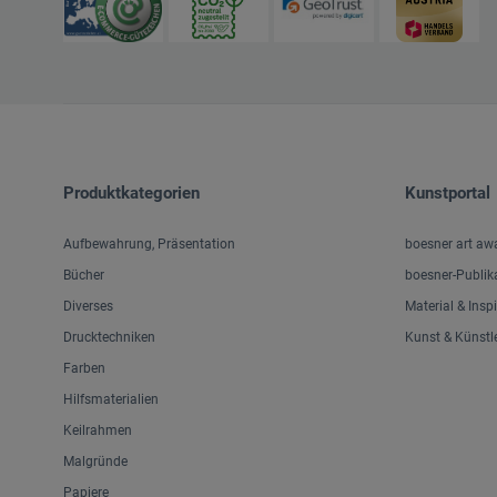
Produktkategorien
Kunstportal
Aufbewahrung, Präsentation
boesner art aw
Bücher
boesner-Publik
Diverses
Material & Insp
Drucktechniken
Kunst & Künstl
Farben
Hilfsmaterialien
Keilrahmen
Malgründe
Papiere