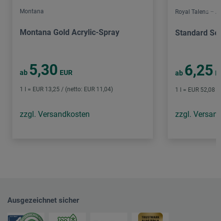
Montana
Royal Talens – 
Montana Gold Acrylic-Spray
Standard Ser
5,30
6,25
ab
EUR
ab
E
1 l = EUR 13,25 / (netto: EUR 11,04)
1 l = EUR 52,08 /
zzgl. Versandkosten
zzgl. Versan
Ausgezeichnet sicher