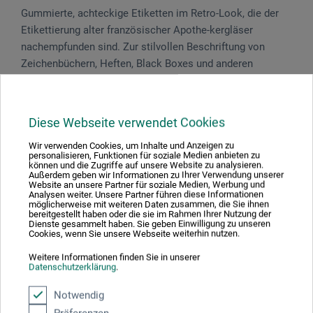
Gummierte, achteckige Etiketten im Retro-Look, die der
Etikettierung alter französischer Apothe-kergläser
nachempfunden sind. Zur stilvollen Beschriftung von
Zeichen­büchern, Heften, Black Boxes und anderen
Schachteln, Apothekergläsern, Vorratsbe­hältern, Beuteln
u.v.m. Die Etiketten werden nur leicht befeuchtet und
aufgeklebt. Das matte, elfenbeinfarbige 80 g/m²-Papier
Diese Webseite verwendet Cookies
der Etiketten ist mit einem schwarzen, doppelten
Wir verwenden Cookies, um Inhalte und Anzeigen zu
Schmuckrand gerahmt. Das Set in der schwarzen Falt­
personalisieren, Funktionen für soziale Medien anbieten zu
schachtel beinhaltet 160 Etiketten (80 Stück à 7 x 4,5 cm,
können und die Zugriffe auf unsere Website zu analysieren.
Außerdem geben wir Informationen zu Ihrer Verwendung unserer
80 Stück à 9 x 7 cm).
Website an unsere Partner für soziale Medien, Werbung und
Analysen weiter. Unsere Partner führen diese Informationen
möglicherweise mit weiteren Daten zusammen, die Sie ihnen
bereitgestellt haben oder die sie im Rahmen Ihrer Nutzung der
Dienste gesammelt haben. Sie geben Einwilligung zu unseren
Cookies, wenn Sie unsere Webseite weiterhin nutzen.
Produktbewertungen (0)
Weitere Informationen finden Sie in unserer
Datenschutzerklärung
.
Notwendig
Schreiben Sie die erste Bewertung zu diesem Produkt