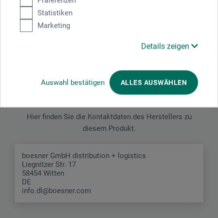
Präferenzen
Statistiken
JETZT PRODUKT BEWERTEN
Marketing
Details zeigen
Auswahl bestätigen
ALLES AUSWÄHLEN
Hersteller-Kontakt
Hier finden Sie die Kontaktdaten des Herstellers zu
diesem Produkt.
boesner GmbH distribution + logistics
Liegnitzer Str. 17
58454 Witten
DE
info.dl@boesner.com