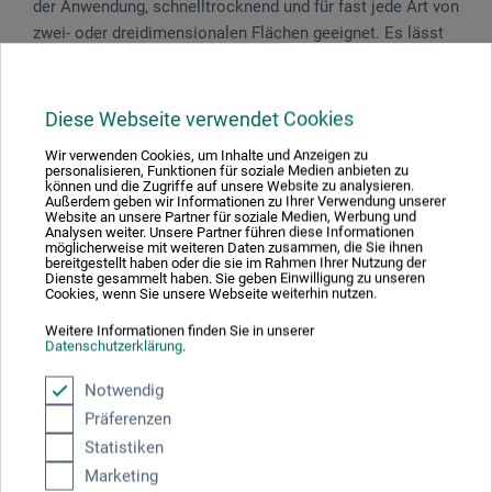
der Anwendung, schnelltrocknend und für fast jede Art von
zwei- oder dreidimensionalen Flächen geeignet. Es lässt
sich leicht mit Wasser und Seife entfernen.
Diese Webseite verwendet Cookies
Wir verwenden Cookies, um Inhalte und Anzeigen zu
Produktbewertungen (0)
personalisieren, Funktionen für soziale Medien anbieten zu
können und die Zugriffe auf unsere Website zu analysieren.
Außerdem geben wir Informationen zu Ihrer Verwendung unserer
Website an unsere Partner für soziale Medien, Werbung und
Analysen weiter. Unsere Partner führen diese Informationen
Schreiben Sie die erste Bewertung zu diesem Produkt
möglicherweise mit weiteren Daten zusammen, die Sie ihnen
bereitgestellt haben oder die sie im Rahmen Ihrer Nutzung der
Dienste gesammelt haben. Sie geben Einwilligung zu unseren
Cookies, wenn Sie unsere Webseite weiterhin nutzen.
JETZT PRODUKT BEWERTEN
Weitere Informationen finden Sie in unserer
Datenschutzerklärung
.
Notwendig
Präferenzen
Statistiken
Hersteller-Kontakt
Marketing