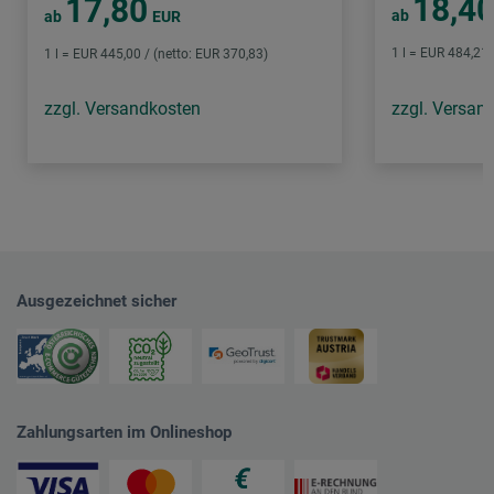
18,4
17,80
ab
ab
EUR
1 l = EUR 484,21 
1 l = EUR 445,00 / (netto: EUR 370,83)
zzgl. Versandkosten
zzgl. Versan
Ausgezeichnet sicher
Zahlungsarten im Onlineshop