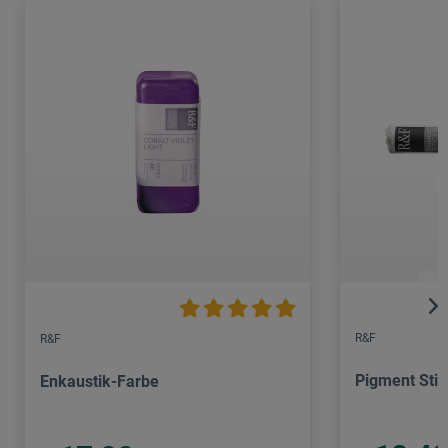
R&F
R&F
Pigment Stic
Enkaustik-Farbe