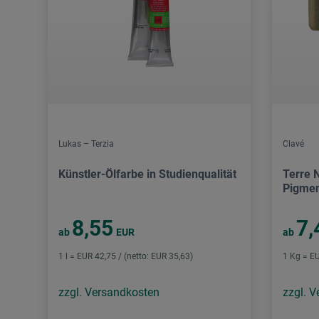
Lukas – Terzia
Clavé
Künstler-Ölfarbe in Studienqualität
Terre N
Pigme
8,55
7,
ab
EUR
ab
1 l = EUR 42,75 / (netto: EUR 35,63)
1 Kg = EU
zzgl. Versandkosten
zzgl. 