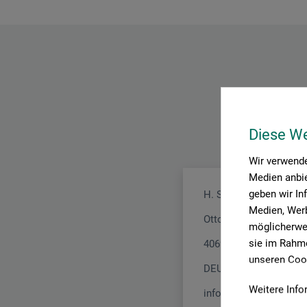
Diese W
Wir verwende
Medien anbie
geben wir In
H. Schmincke & Co. 
Medien, Werb
Otto-Hahn-Str. 2
möglicherwei
sie im Rahme
40699 Erkrath
unseren Cook
DEUTSCHLAND
Weitere Info
info@schmincke.de