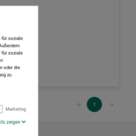
für soziale
. Außerdem
für soziale
en
n oder die
ung zu
1
Marketing
ils zeigen