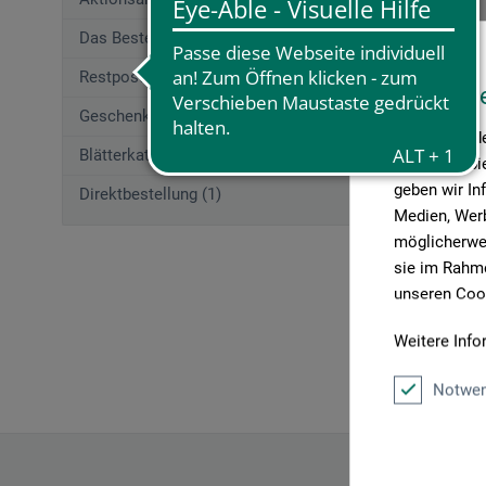
Cesare Mar
Das Beste von boesner (207)
Restposten (2)
Die Zart
Diese W
Geschenkgutscheine (1)
Wir verwende
22,2
Blätterkatalog (1)
Medien anbie
geben wir In
Direktbestellung (1)
Medien, Werb
möglicherwei
zzgl. Ve
sie im Rahme
unseren Cook
Weitere Info
Artikel pro 
Notwen