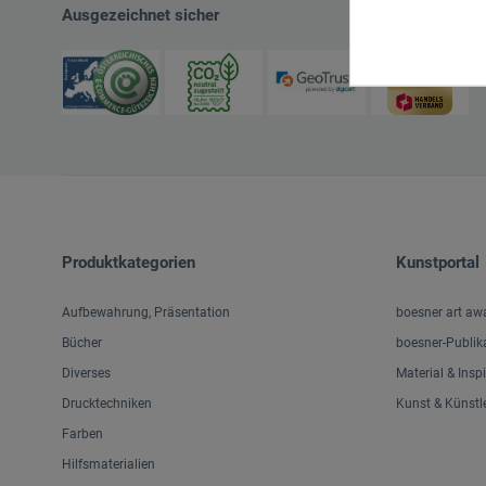
Ausgezeichnet sicher
Produktkategorien
Kunstportal
Aufbewahrung, Präsentation
boesner art aw
Bücher
boesner-Publik
Diverses
Material & Insp
Drucktechniken
Kunst & Künstl
Farben
Hilfsmaterialien