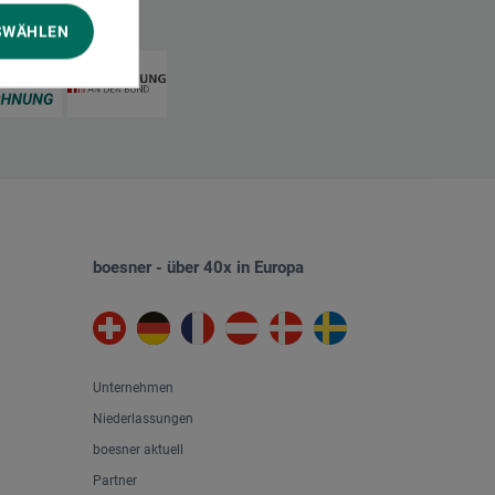
SWÄHLEN
boesner - über 40x in Europa
Unternehmen
Niederlassungen
boesner aktuell
Partner