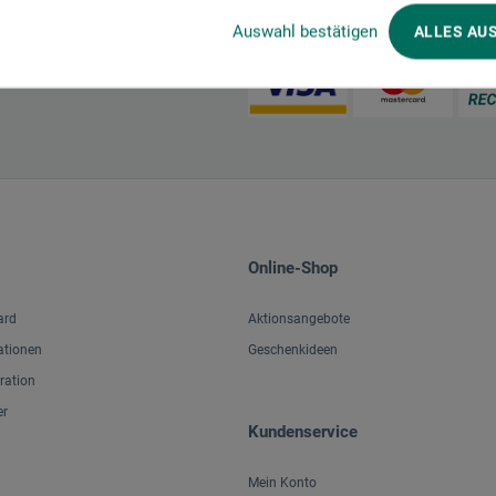
Zahlungsarten im Onlineshop
Auswahl bestätigen
ALLES AU
Online-Shop
ard
Aktionsangebote
ationen
Geschenkideen
iration
er
Kundenservice
Mein Konto