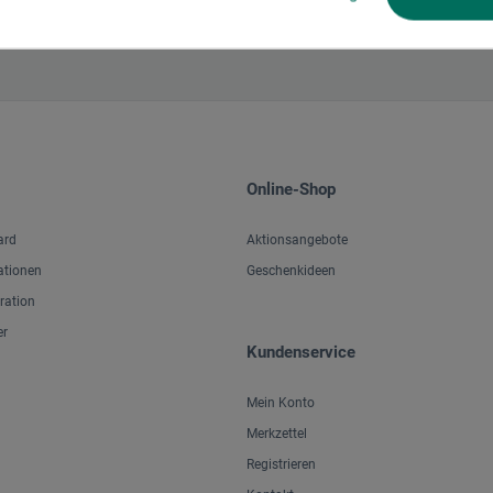
Online-Shop
ard
Aktionsangebote
ationen
Geschenkideen
iration
er
Kundenservice
Mein Konto
Merkzettel
Registrieren