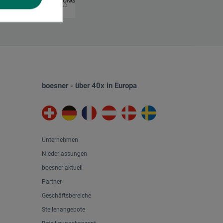
boesner - über 40x in Europa
Unternehmen
Niederlassungen
boesner aktuell
Partner
Geschäftsbereiche
Stellenangebote