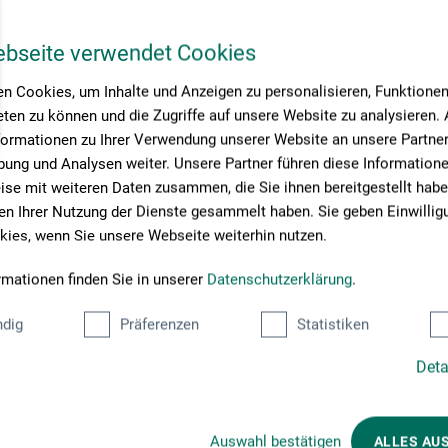
e 2,3mm überzogen mit 250g BW weiss
ebseite verwendet Cookies
55
EUR
n Cookies, um Inhalte und Anzeigen zu personalisieren, Funktionen 
ten zu können und die Zugriffe auf unsere Website zu analysieren
formationen zu Ihrer Verwendung unserer Website an unsere Partner 
ung und Analysen weiter. Unsere Partner führen diese Information
rsandkosten
se mit weiteren Daten zusammen, die Sie ihnen bereitgestellt habe
n Ihrer Nutzung der Dienste gesammelt haben. Sie geben Einwillig
ies, wenn Sie unsere Webseite weiterhin nutzen.
Seite:
rmationen finden Sie in unserer
Datenschutzerklärung
.
dig
Präferenzen
Statistiken
Deta
Zahlungsarten im Onlineshop
Auswahl bestätigen
ALLES AU