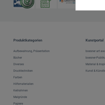
Produktkategorien
Kunstportal
Aufbewahrung, Präsentation
boesner art aw
Bücher
boesner-Publik
Diverses
Material & Insp
Drucktechniken
Kunst & Künstl
Farben
Hilfsmaterialien
Keilrahmen
Malgründe
Papiere