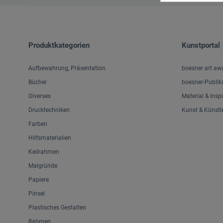
Produktkategorien
Kunstportal
Aufbewahrung, Präsentation
boesner art aw
Bücher
boesner-Publik
Diverses
Material & Insp
Drucktechniken
Kunst & Künstl
Farben
Hilfsmaterialien
Keilrahmen
Malgründe
Papiere
Pinsel
Plastisches Gestalten
Rahmen