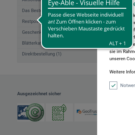
Diese W
Das Beste von boesner (207)
Wir verwende
Restposten (2)
Medien anbie
geben wir In
Geschenkgutscheine (1)
Medien, Werb
Blätterkatalog (1)
möglicherwei
sie im Rahme
Direktbestellung (1)
unseren Cook
Weitere Info
Notwen
Ausgezeichnet sicher