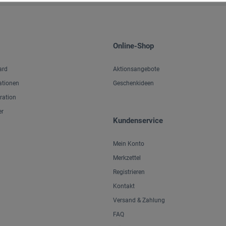
Online-Shop
ard
Aktionsangebote
ationen
Geschenkideen
iration
er
Kundenservice
Mein Konto
Merkzettel
Registrieren
Kontakt
Versand & Zahlung
FAQ