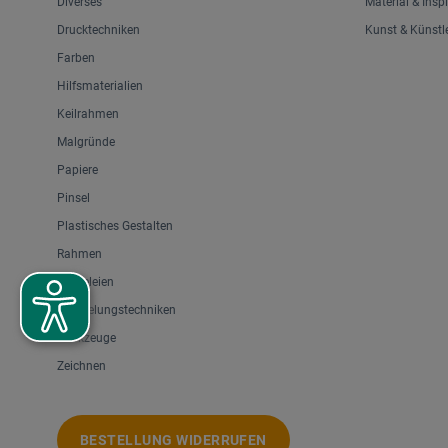
Diverses
Material & Insp
Drucktechniken
Kunst & Künstl
Farben
Hilfsmaterialien
Keilrahmen
Malgründe
Papiere
Pinsel
Plastisches Gestalten
Rahmen
Staffeleien
Veredelungstechniken
Werkzeuge
Zeichnen
BESTELLUNG WIDERRUFEN