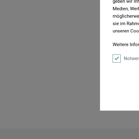
geben wir In
Medien, Werb
möglicherwei
sie im Rahme
P
unseren Cook
Weitere Info
Notwen