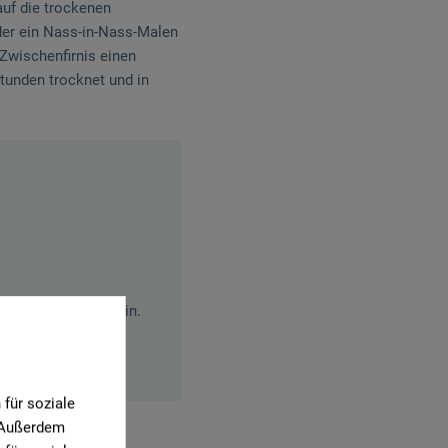
auf die trockenen
eder ein Nass-in-Nass-Malen
-Zwischenfirnis einen
Stunden trocknet und in
temwege tödlich sein.
 Wasserorganismen,
für soziale
. Außerdem