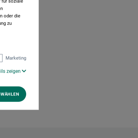
für soziale
en
n oder die
ung zu
0)
Marketing
ils zeigen
SWÄHLEN