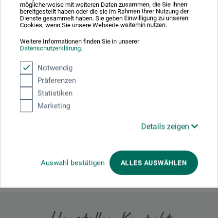
möglicherweise mit weiteren Daten zusammen, die Sie ihnen
bereitgestellt haben oder die sie im Rahmen Ihrer Nutzung der
Enthält Gemisch aus: 5-Chlor-2-methyl-2H-isothiazol-
Dienste gesammelt haben. Sie geben Einwilligung zu unseren
3-one und 2-Methyl-2H-isothiazol-3-one (3:1). Kann
Cookies, wenn Sie unsere Webseite weiterhin nutzen.
allergische Reaktionen hervorrufen.
Weitere Informationen finden Sie in unserer
Datenschutzerklärung
.
Notwendig
Präferenzen
Produktbewertungen (0)
Statistiken
Marketing
Schreiben Sie die erste Bewertung zu diesem Produkt
Details zeigen
JETZT PRODUKT BEWERTEN
Auswahl bestätigen
ALLES AUSWÄHLEN