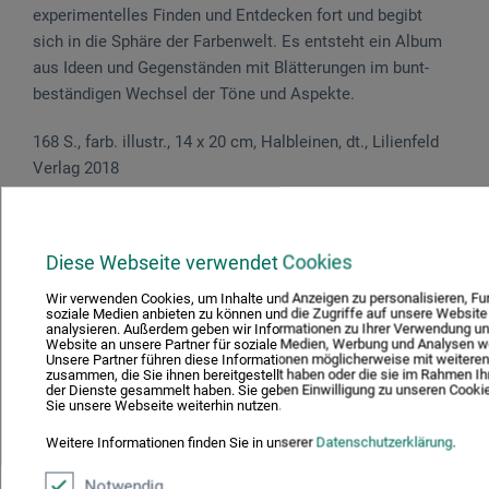
experimentelles Finden und Entdecken fort und begibt
sich in die Sphäre der Farbenwelt. Es entsteht ein Album
aus Ideen und Gegenständen mit Blätterungen im bunt-
beständigen Wechsel der Töne und Aspekte.
168 S., farb. illustr., 14 x 20 cm, Halbleinen, dt., Lilienfeld
Verlag 2018
Diese Webseite verwendet Cookies
Wir verwenden Cookies, um Inhalte und Anzeigen zu personalisieren, Fu
soziale Medien anbieten zu können und die Zugriffe auf unsere Website
analysieren. Außerdem geben wir Informationen zu Ihrer Verwendung un
Website an unsere Partner für soziale Medien, Werbung und Analysen we
Unsere Partner führen diese Informationen möglicherweise mit weitere
zusammen, die Sie ihnen bereitgestellt haben oder die sie im Rahmen Ih
der Dienste gesammelt haben. Sie geben Einwilligung zu unseren Cooki
Sie unsere Webseite weiterhin nutzen.
Weitere Informationen finden Sie in unserer
Datenschutzerklärung
.
Notwendig