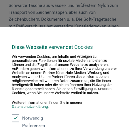
Schwarze Tasche aus wasser- und reißfestem Nylon zum
Transport von Zeichenmappen, aber auch von
Zeichenbüchern, Dokumenten u. a. Die Soft-Tragetasche
mit Reißverschluss hat verstärkte Kunstlederecken, einen
Tragegriff und einen abnehm- und verstellbaren
Schultergurt. Sie hält hohe Belastungen aus. Kapazität: 7,5
Diese Webseite verwendet Cookies
cm.
Wir verwenden Cookies, um Inhalte und Anzeigen zu
personalisieren, Funktionen für soziale Medien anbieten zu
können und die Zugriffe auf unsere Website zu analysieren.
Außerdem geben wir Informationen zu Ihrer Verwendung unserer
Website an unsere Partner für soziale Medien, Werbung und
Produktbewertungen (0)
Analysen weiter. Unsere Partner führen diese Informationen
möglicherweise mit weiteren Daten zusammen, die Sie ihnen
bereitgestellt haben oder die sie im Rahmen Ihrer Nutzung der
Dienste gesammelt haben. Sie geben Einwilligung zu unseren
Cookies, wenn Sie unsere Webseite weiterhin nutzen.
Schreiben Sie die erste Bewertung zu diesem Produkt
Weitere Informationen finden Sie in unserer
Datenschutzerklärung
.
JETZT PRODUKT BEWERTEN
Notwendig
Präferenzen