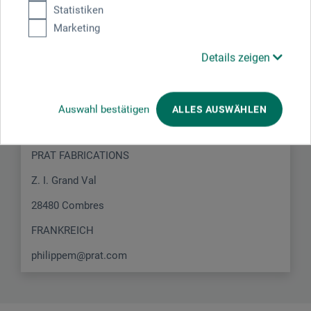
Statistiken
Marketing
Hersteller-Kontakt
Details zeigen
Hier finden Sie die Kontaktdaten des Herstellers zu
Auswahl bestätigen
ALLES AUSWÄHLEN
diesem Produkt.
PRAT FABRICATIONS
Z. I. Grand Val
28480 Combres
FRANKREICH
philippem@prat.com