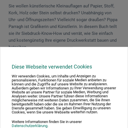
Sie wollen künstlerische Kleinauflagen auf Papier, Stoff,
Kork, Holz oder Stein selbst drucken? Unabhängig von
Uhr- und Öffnungszeiten? Vielleicht sogar draußen? Pippa
Parragh ist Grafikerin und Künstlerin. In diesem Buch teilt
sie ihr Siebdruck-Know-How und verrät, wie Sie einfach
und kostengünstig Ihre eigene Druckwerkstatt bauen und
betreiben.
158 S. m. über 230 Abb., 17 x 23 cm, durchg. zweifarb.
schwarz-silber m. e. 5-farbigen Inspirationsbogen,
Diese Webseite verwendet Cookies
Schweizer Broschur m. offenem Rücken und
Wir verwenden Cookies, um Inhalte und Anzeigen zu
Transparentpapier-Vierseiter, dt., Verlag Hermann Schmidt
personalisieren, Funktionen für soziale Medien anbieten zu
können und die Zugriffe auf unsere Website zu analysieren.
2021
Außerdem geben wir Informationen zu Ihrer Verwendung unserer
Website an unsere Partner für soziale Medien, Werbung und
Analysen weiter. Unsere Partner führen diese Informationen
möglicherweise mit weiteren Daten zusammen, die Sie ihnen
bereitgestellt haben oder die sie im Rahmen Ihrer Nutzung der
Dienste gesammelt haben. Sie geben Einwilligung zu unseren
Cookies, wenn Sie unsere Webseite weiterhin nutzen.
Produktbewertungen (0)
Weitere Informationen finden Sie in unserer
Datenschutzerklärung
.