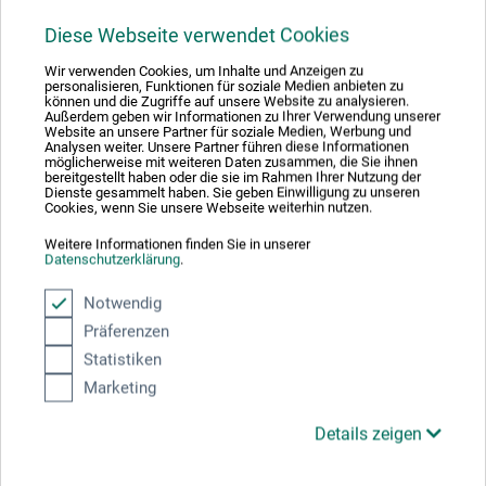
Diese Webseite verwendet Cookies
Produktbewertungen (0)
Wir verwenden Cookies, um Inhalte und Anzeigen zu
personalisieren, Funktionen für soziale Medien anbieten zu
können und die Zugriffe auf unsere Website zu analysieren.
Außerdem geben wir Informationen zu Ihrer Verwendung unserer
Schreiben Sie die erste Bewertung zu diesem Produkt
Website an unsere Partner für soziale Medien, Werbung und
Analysen weiter. Unsere Partner führen diese Informationen
möglicherweise mit weiteren Daten zusammen, die Sie ihnen
bereitgestellt haben oder die sie im Rahmen Ihrer Nutzung der
JETZT PRODUKT BEWERTEN
Dienste gesammelt haben. Sie geben Einwilligung zu unseren
Cookies, wenn Sie unsere Webseite weiterhin nutzen.
Weitere Informationen finden Sie in unserer
Datenschutzerklärung
.
Notwendig
Präferenzen
Hersteller-Kontakt
Statistiken
Marketing
Hier finden Sie die Kontaktdaten des Herstellers zu
diesem Produkt.
Details zeigen