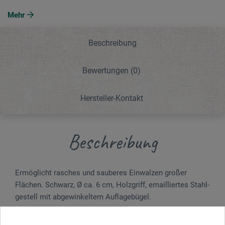
Mehr
Beschreibung
Bewertungen
(0)
Hersteller-Kontakt
Beschreibung
Ermöglicht rasches und sauberes Einwalzen großer
Flächen. Schwarz, Ø ca. 6 cm, Holzgriff, emailliertes Stahl­
gestell mit abgewinkeltem Auflage­bügel.