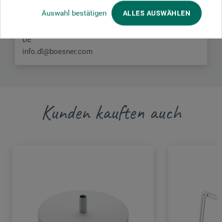
boesner GmbH distribution + logistics
Auswahl bestätigen
ALLES AUSWÄHLEN
Liegnitzer Str. 17
58454 Witten
DE
info.dl@boesner.com
Kunden kauften auch