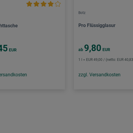
Botz
Pro Flüssigglasur
chttasche
9,80
45
ab
EUR
EUR
1 l = EUR 49,00 / (netto: EUR 40,83
Versandkosten
zzgl. Versandkosten