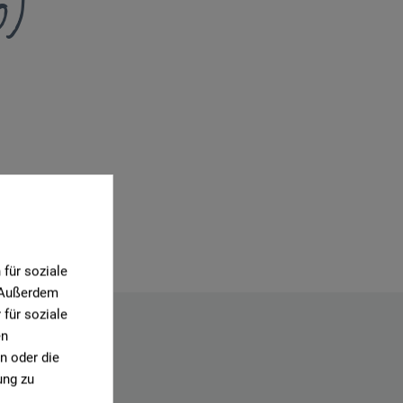
0)
für soziale
. Außerdem
für soziale
en
n oder die
ung zu