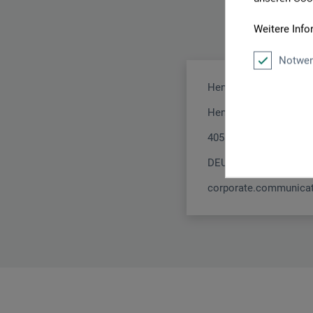
Weitere Info
Notwen
Henkel AG & Co. KGa
Henkelstraße 67
40589 Düsseldorf
DEUTSCHLAND
corporate.communica