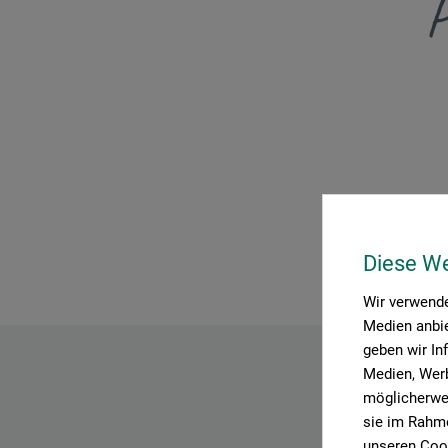
P
Diese W
Wir verwende
Medien anbie
geben wir In
Medien, Werb
möglicherwei
sie im Rahme
unseren Cook