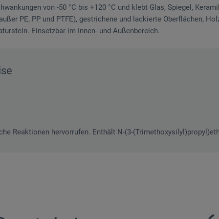
wankungen von -50 °C bis +120 °C und klebt Glas, Spiegel, Keramik,
ußer PE, PP und PTFE), gestrichene und lackierte Oberflächen, Holz
aturstein. Einsetzbar im Innen- und Außenbereich.
ise
che Reaktionen hervorrufen. Enthält N-(3-(Trimethoxysilyl)propyl)et