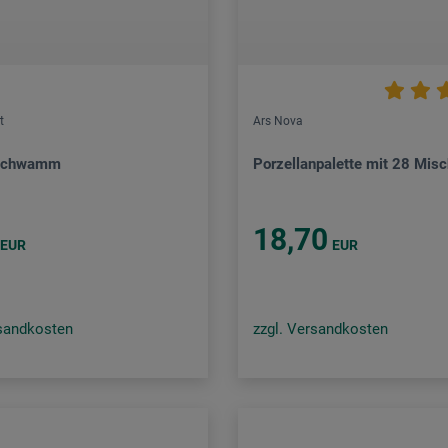
t
Ars Nova
schwamm
Porzellanpalette mit 28 Mis
18,70
EUR
EUR
rsandkosten
zzgl. Versandkosten