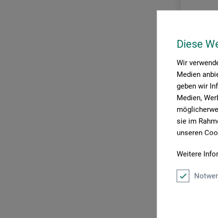
R&F
Royal Talens – Amsterdam
Diese W
Schmincke – Aero Color
Sennelier
Wir verwende
Medien anbie
Sofft
geben wir In
Stockmar
Medien, Werb
möglicherwei
sie im Rahme
unseren Cook
Stockmar
Weitere Info
Mischpal
Notwen
2,15