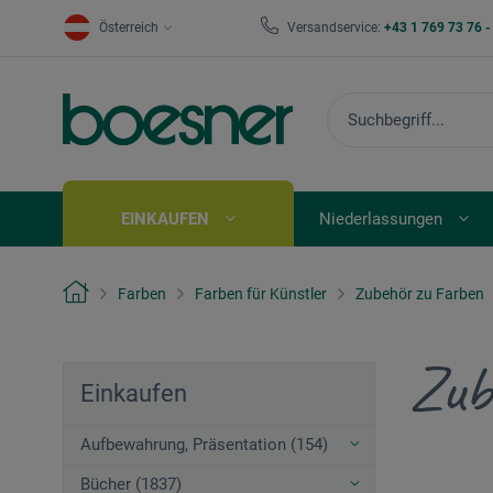
Österreich
Versandservice:
+43 1 769 73 76 
EINKAUFEN
Niederlassungen
Farben
Farben für Künstler
Zubehör zu Farben
Zub
Einkaufen
Aufbewahrung, Präsentation (154)
Bücher (1837)