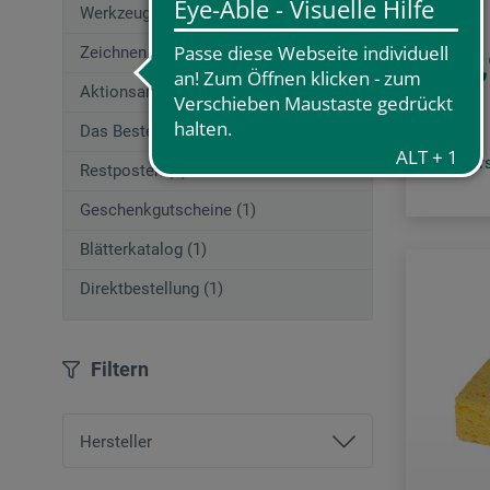
Werkzeuge (206)
Zeichnen (715)
33
ab
Aktionsangebote (44)
Das Beste von boesner (207)
zzgl. Ve
Restposten (2)
Geschenkgutscheine (1)
Blätterkatalog (1)
Direktbestellung (1)
Filtern
Hersteller
Ars Nova