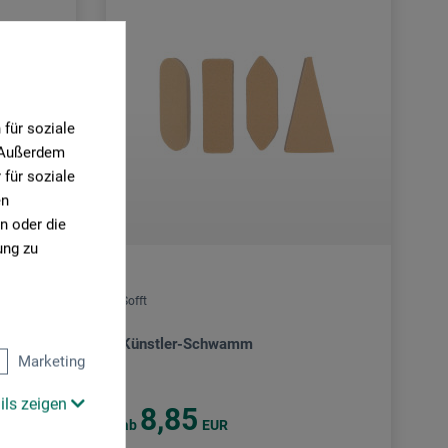
für soziale
. Außerdem
für soziale
en
n oder die
ung zu
Sofft
Künstler-Schwamm
Marketing
ils zeigen
8,85
ab
EUR