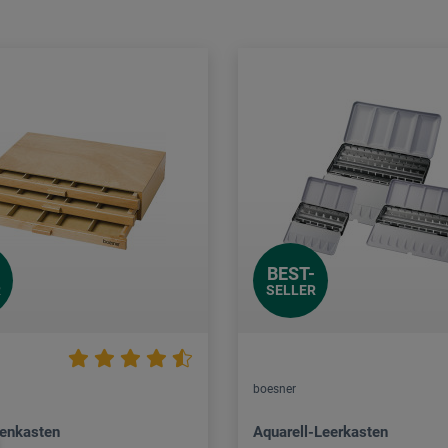
BEST-
R
SELLER
boesner
enkasten
Aquarell-Leerkasten