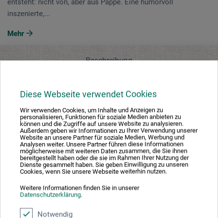
entsteht: nicht von, aber aus Pappe. Eine humorvoll
inszenierte,...
Mehr
Beschreibung
Bewertungen
(0)
Diese Webseite verwendet Cookies
Wir verwenden Cookies, um Inhalte und Anzeigen zu
Hersteller-Kontakt
personalisieren, Funktionen für soziale Medien anbieten zu
können und die Zugriffe auf unsere Website zu analysieren.
Außerdem geben wir Informationen zu Ihrer Verwendung unserer
Website an unsere Partner für soziale Medien, Werbung und
Analysen weiter. Unsere Partner führen diese Informationen
Beschreibung
möglicherweise mit weiteren Daten zusammen, die Sie ihnen
bereitgestellt haben oder die sie im Rahmen Ihrer Nutzung der
Dienste gesammelt haben. Sie geben Einwilligung zu unseren
Cookies, wenn Sie unsere Webseite weiterhin nutzen.
Pappkarton trifft auf Fantasie, Cutter, Kleber und
Weitere Informationen finden Sie in unserer
Datenschutzerklärung
.
Ausdauer. Das, was sonst millionenfach im Altpapier
landet, wird hier zum Material, aus dem Träume sind. Eine
Notwendig