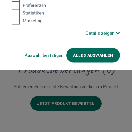
eigene Welt entsteht: nicht von, aber aus Pappe. Eine
Präferenzen
humorvoll inszenierte, inspirierende Liebeserklärung an
Statistiken
ein Allerweltsmaterial.
Marketing
88 S., durchg. farb. illustr., 17 x 23,5 cm, geb. m. Präg., dt.,
Details zeigen
Verlag Hermann Schmidt 2020
Auswahl bestätigen
ALLES AUSWÄHLEN
Produktbewertungen (0)
Schreiben Sie die erste Bewertung zu diesem Produkt
JETZT PRODUKT BEWERTEN