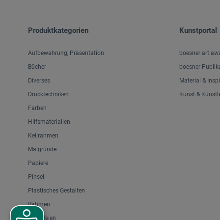
Produktkategorien
Kunstportal
Aufbewahrung, Präsentation
boesner art aw
Bücher
boesner-Publik
Diverses
Material & Insp
Drucktechniken
Kunst & Künstl
Farben
Hilfsmaterialien
Keilrahmen
Malgründe
Papiere
Pinsel
Plastisches Gestalten
Rahmen
Staffeleien