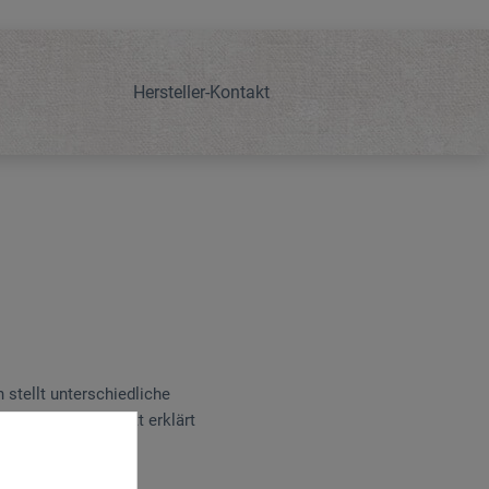
Hersteller-Kontakt
 stellt unterschiedliche
 Schritt für Schritt erklärt
et werden.