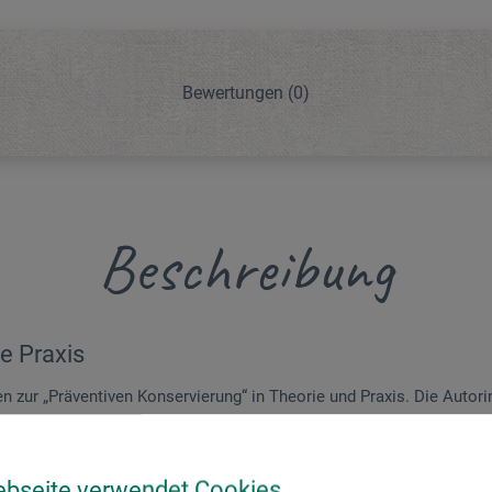
Bewertungen
(0)
Beschreibung
ie Praxis
n zur „Präventiven Konservierung“ in Theorie und Praxis. Die Autorin
 vor und vermittelt einen Eindruck zur Materialität von Kulturgütern.
gehandhabt, inventarisiert, verpackt und für Ausstellungen vorbereit
ebseite verwendet Cookies