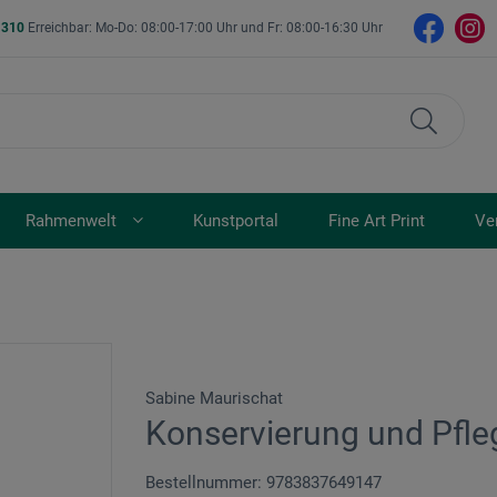
- 310
Erreichbar: Mo-Do: 08:00-17:00 Uhr und Fr: 08:00-16:30 Uhr
Rahmenwelt
Kunstportal
Fine Art Print
Ve
Sabine Maurischat
Konservierung und Pfle
Bestellnummer: 9783837649147