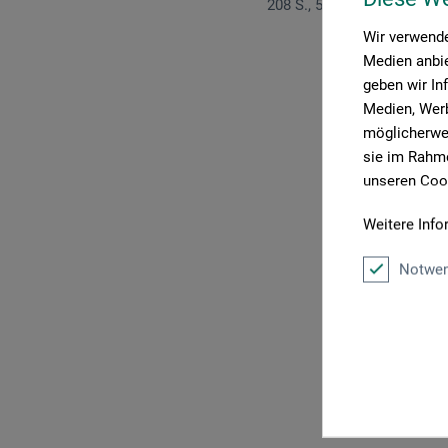
208 S., 57 farb. & 15 s/w Abb
Wir verwende
Medien anbie
geben wir In
Medien, Werb
möglicherwei
sie im Rahme
P
unseren Cook
Weitere Info
Notwen