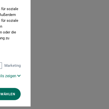
für soziale
. Außerdem
für soziale
en
n oder die
ung zu
0)
Marketing
ils zeigen
SWÄHLEN