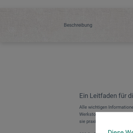
Beschreibung
Ein Leitfaden für d
Alle wichtigen Informatione
Werkstoffe der Konservierung
sie praxisnah, wie Objekte 
Diese W