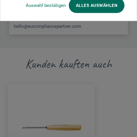
Pärnu mnt 139b-14
Auswahl bestätigen
ALLES AUSWÄHLEN
11317 Tallinn
EE
hello@eucompliancepartner.com
Kunden kauften auch