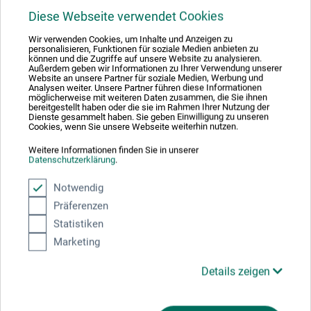
Diese Webseite verwendet Cookies
Produktbewertungen (0)
Wir verwenden Cookies, um Inhalte und Anzeigen zu
personalisieren, Funktionen für soziale Medien anbieten zu
können und die Zugriffe auf unsere Website zu analysieren.
Schreiben Sie die erste Bewertung zu diesem Produkt
Außerdem geben wir Informationen zu Ihrer Verwendung unserer
Website an unsere Partner für soziale Medien, Werbung und
Analysen weiter. Unsere Partner führen diese Informationen
möglicherweise mit weiteren Daten zusammen, die Sie ihnen
JETZT PRODUKT BEWERTEN
bereitgestellt haben oder die sie im Rahmen Ihrer Nutzung der
Dienste gesammelt haben. Sie geben Einwilligung zu unseren
Cookies, wenn Sie unsere Webseite weiterhin nutzen.
Weitere Informationen finden Sie in unserer
Datenschutzerklärung
.
Notwendig
Hersteller-Kontakt
Präferenzen
Statistiken
Marketing
Hier finden Sie die Kontaktdaten des Herstellers zu
diesem Produkt.
Details zeigen
eucomply OÜ