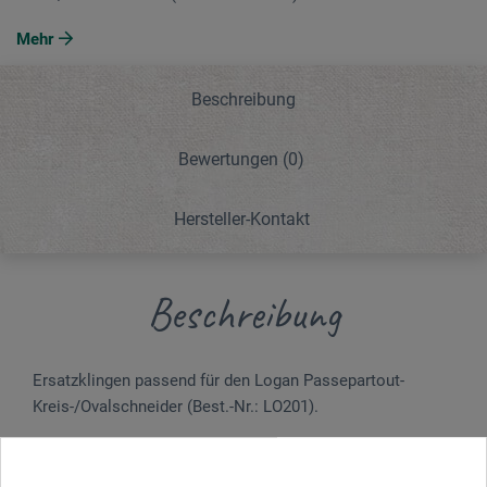
Mehr
Beschreibung
Bewertungen
(0)
Hersteller-Kontakt
Beschreibung
Ersatzklingen passend für den Logan Passepartout-
Kreis-/Ovalschneider (Best.-Nr.: LO201).