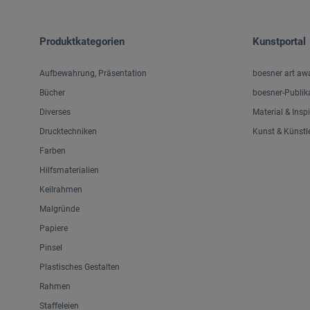
Produktkategorien
Kunstportal
Aufbewahrung, Präsentation
boesner art aw
Bücher
boesner-Publik
Diverses
Material & Insp
Drucktechniken
Kunst & Künstl
Farben
Hilfsmaterialien
Keilrahmen
Malgründe
Papiere
Pinsel
Plastisches Gestalten
Rahmen
Staffeleien