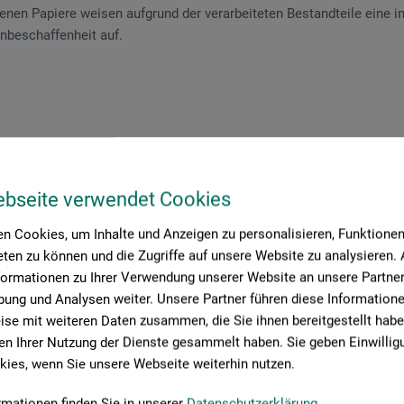
nen Papiere weisen aufgrund der verarbeiteten Bestandteile eine ind
nbeschaffenheit auf.
roduktbewertungen (
ebseite verwendet Cookies
n Cookies, um Inhalte und Anzeigen zu personalisieren, Funktionen 
ten zu können und die Zugriffe auf unsere Website zu analysieren
formationen zu Ihrer Verwendung unserer Website an unsere Partner 
Schreiben Sie die erste Bewertung zu diesem Produkt
ung und Analysen weiter. Unsere Partner führen diese Information
se mit weiteren Daten zusammen, die Sie ihnen bereitgestellt habe
n Ihrer Nutzung der Dienste gesammelt haben. Sie geben Einwillig
JETZT PRODUKT BEWERTEN
ies, wenn Sie unsere Webseite weiterhin nutzen.
rmationen finden Sie in unserer
Datenschutzerklärung
.