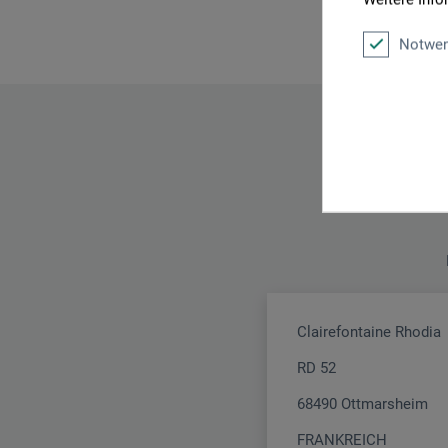
Notwen
Clairefontaine Rhodia
RD 52
68490 Ottmarsheim
FRANKREICH