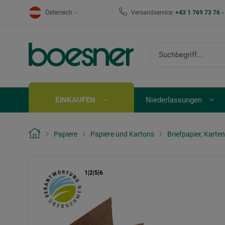
Österreich
Versandservice:
+43 1 769 73 76 
EINKAUFEN
Niederlassungen
Papiere
Papiere und Kartons
Briefpapier, Karte
1|2|5|6