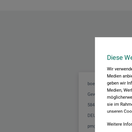
Diese W
Wir verwende
Medien anbie
geben wir In
boesner GmbH holding
Medien, Werb
Gewerkenstr. 2
möglicherwei
sie im Rahme
58456 Witten
unseren Cook
DEUTSCHLAND
Weitere Info
pm@boesner.com